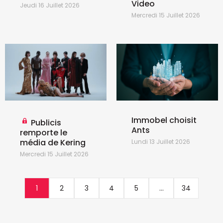
Video
Jeudi 16 Juillet 2026
Mercredi 15 Juillet 2026
Immobel choisit
Publicis
Ants
remporte le
média de Kering
Lundi 13 Juillet 2026
Mercredi 15 Juillet 2026
1
2
3
4
5
...
34