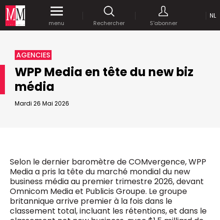
NL
Accédez
gratuitement
à tout notre
menu
Rechercher
S'abonner
MEDIA MARKETING
contenu digital durant 1 mois.
MARCOM WORLD SRL
AGENCIES
Mix Brussels - Boulevard du Souverain 25 boite 5
WPP Media en tête du new biz
1170 Bruxelles - Belgique
selim@mm.be
média
E-mail :
info@mm.be
ENVOYER VOTRE MOT DE PASSE
Mardi 26 Mai 2026
NOUS ÉCRIRE
Recherche avancée
Astuces :
REJOIGNEZ-NOUS!
RECHERCHER
Utilisez les
guillemets
("") pour effectuer une
Managing Director
Selon le dernier baromètre de COMvergence, WPP
recherche sur les termes exacts (dans le même
Jean-Vianney Philippe
Media a pris la tête du marché mondial du new
ordre et à la suite).
0471 92 01 98
business média au premier trimestre 2026, devant
Abonnement d’entreprise
jeanvianney@mm.be
Utilisez le
signe +
pour effectuer une recherche
Omnicom Media et Publicis Groupe. Le groupe
sur les textes comprenants l'ensemble des
britannique arrive premier à la fois dans le
termes (même dans un ordre différent ou séparé
General Manager
classement total, incluant les rétentions, et dans le
dans le texte).
Fred Bouchar