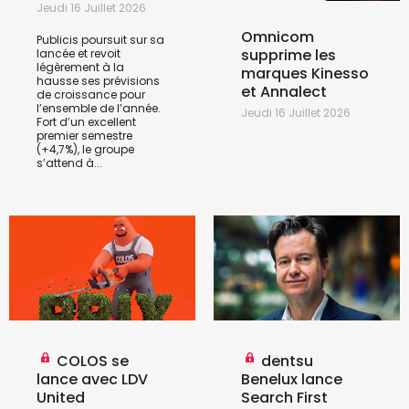
Jeudi 16 Juillet 2026
Omnicom
Publicis poursuit sur sa
supprime les
lancée et revoit
légèrement à la
marques Kinesso
hausse ses prévisions
et Annalect
de croissance pour
l’ensemble de l’année.
Jeudi 16 Juillet 2026
Fort d’un excellent
premier semestre
(+4,7%), le groupe
s’attend à...
COLOS se
dentsu
lance avec LDV
Benelux lance
United
Search First