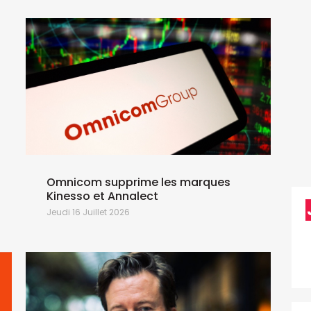
d
J
A
p
d
S
d
Omnicom supprime les marques
Kinesso et Annalect
Jeudi 16 Juillet 2026