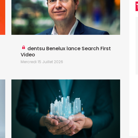
dentsu Benelux lance Search First
Video
Mercredi 15 Juillet 2026
J
M
d
n
C
G
d