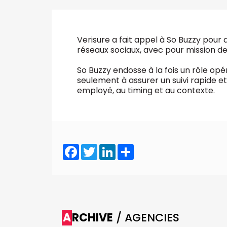
VALIDER
Abonnement d’entreprise
Verisure a fait appel à So Buzzy po
réseaux sociaux, avec pour mission de
So Buzzy endosse à la fois un rôle opé
seulement à assurer un suivi rapide e
employé, au timing et au contexte.
Facebook
Twitter
LinkedIn
Share
ARCHIVE
/ AGENCIES