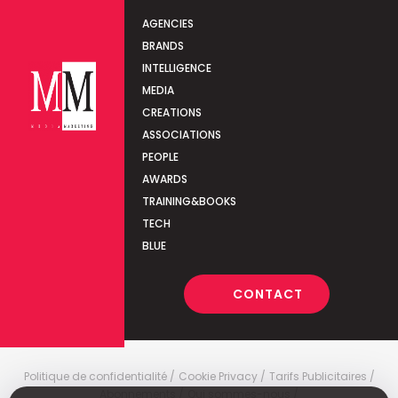
AGENCIES
BRANDS
INTELLIGENCE
MEDIA
CREATIONS
ASSOCIATIONS
PEOPLE
AWARDS
TRAINING&BOOKS
TECH
BLUE
CONTACT
Politique de confidentialité
Cookie Privacy
Tarifs Publicitaires
Abonnements
Qui sommes-nous