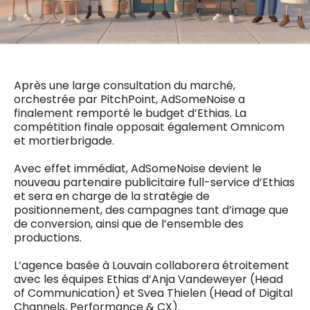
0498 88 64 89
f.bouchar@mm.be
VALIDER
NOTRE CONTENU DIGITAL :
Chief Editor
Griet Byl
0475 97 12 57
Après une large consultation du marché,
Freemium
g.byl@mm.be
Daily
orchestrée par PitchPoint, AdSomeNoise a
access
finalement remporté le budget d’Ethias. La
5 x week
MM e - News
compétition finale opposait également Omnicom
Chief Editor
1 x week
MM Brunch
et mortierbrigade.
Damien Lemaire
1 x week
MM Tech
0477 37 31 65
MM Best of
Avec effet immédiat, AdSomeNoise devient le
10 x year
d.lemaire@mm.be
Research
nouveau partenaire publicitaire full-service d’Ethias
10 x year
MM Blue
et sera en charge de la stratégie de
MM Magazine
positionnement, des campagnes tant d’image que
4 x year
(digital)
de conversion, ainsi que de l’ensemble des
productions.
L’agence basée à Louvain collaborera étroitement
Des questions ?
avec les équipes Ethias d’Anja Vandeweyer (Head
of Communication) et Svea Thielen (Head of Digital
Channels, Performance & CX).