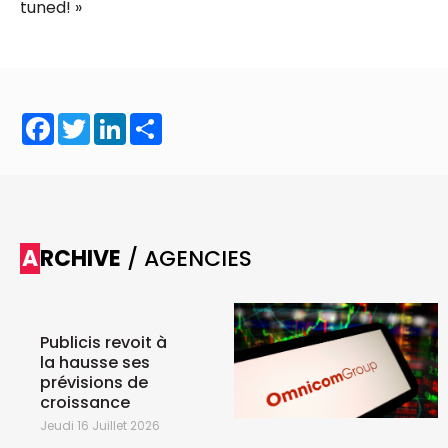
tuned! »
Facebook
Twitter
LinkedIn
Share
ARCHIVE
/ AGENCIES
Publicis revoit à
la hausse ses
prévisions de
croissance
Jeudi 16 Juillet 2026