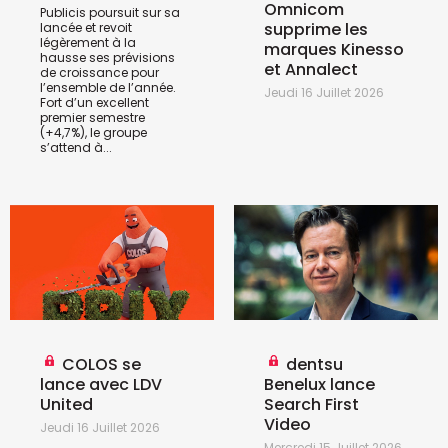
Omnicom
Publicis poursuit sur sa
supprime les
lancée et revoit
légèrement à la
marques Kinesso
hausse ses prévisions
et Annalect
de croissance pour
l’ensemble de l’année.
Jeudi 16 Juillet 2026
Fort d’un excellent
premier semestre
(+4,7%), le groupe
s’attend à...
COLOS se
dentsu
lance avec LDV
Benelux lance
United
Search First
Video
Jeudi 16 Juillet 2026
Mercredi 15 Juillet 2026