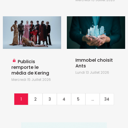
Immobel choisit
Publicis
Ants
remporte le
média de Kering
Lundi 13 Juillet 2026
Mercredi 15 Juillet 2026
1
2
3
4
5
...
34