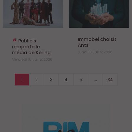
Immobel choisit
Publicis
Ants
remporte le
média de Kering
Lundi 13 Juillet 2026
Mercredi 15 Juillet 2026
1
2
3
4
5
...
34