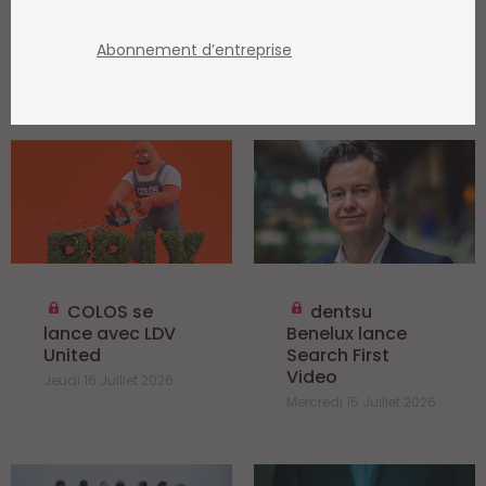
l’ensemble de l’année.
Jeudi 16 Juillet 2026
Fort d’un excellent
premier semestre
Abonnement d’entreprise
(+4,7%), le groupe
s’attend à...
COLOS se
dentsu
lance avec LDV
Benelux lance
United
Search First
Video
Jeudi 16 Juillet 2026
Mercredi 15 Juillet 2026