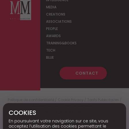
MEDIA
CREATIONS
ASSOCIATIONS
PEOPLE
AWARDS
TRAINING&BOOKS
TECH
BLUE
CONTACT
Politique de confidentialité
Cookie Privacy
Tarifs Publicitaires
Abonnements
Qui sommes-nous
COOKIES
Conditions générales de vente
En poursuivant votre navigation sur ce site, vous
Media Marketing
c
© 2026 - Media Marketing is not responsible for
the content of external sites.
acceptez l’utilisation des cookies permettant le