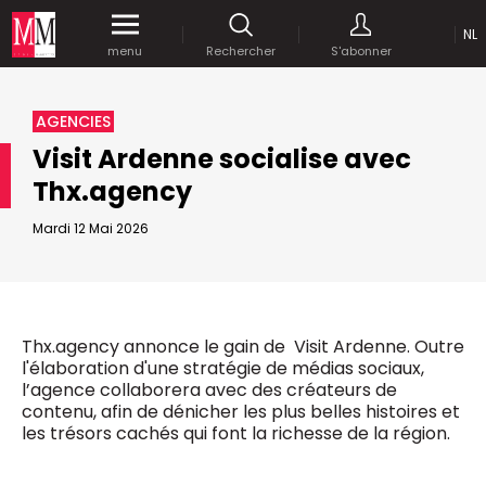
NL
Accédez
gratuitement
à tout notre
menu
Rechercher
S'abonner
MEDIA MARKETING
contenu digital durant 1 mois.
MARCOM WORLD SRL
AGENCIES
Mix Brussels - Boulevard du Souverain 25 boite 5
Visit Ardenne socialise avec
1170 Bruxelles - Belgique
selim@mm.be
Thx.agency
E-mail :
info@mm.be
ENVOYER VOTRE MOT DE PASSE
Mardi 12 Mai 2026
NOUS ÉCRIRE
Recherche avancée
Astuces :
REJOIGNEZ-NOUS!
RECHERCHER
Utilisez les
guillemets
("") pour effectuer une
Managing Director
Thx.agency annonce le gain de Visit Ardenne. Outre
recherche sur les termes exacts (dans le même
Jean-Vianney Philippe
l'élaboration d'une stratégie de médias sociaux,
ordre et à la suite).
0471 92 01 98
l’agence collaborera avec des créateurs de
Abonnement d’entreprise
jeanvianney@mm.be
contenu, afin de dénicher les plus belles histoires et
Utilisez le
signe +
pour effectuer une recherche
les trésors cachés qui font la richesse de la région.
sur les textes comprenants l'ensemble des
termes (même dans un ordre différent ou séparé
General Manager
dans le texte).
Fred Bouchar