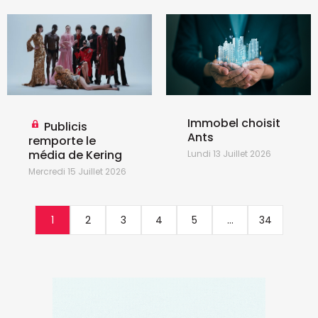
Immobel choisit
Publicis
Ants
remporte le
média de Kering
Lundi 13 Juillet 2026
Mercredi 15 Juillet 2026
1
2
3
4
5
...
34