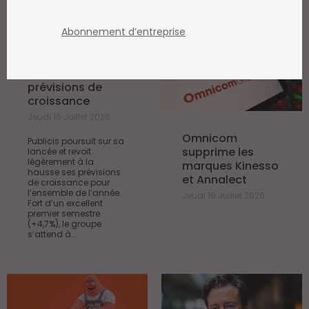
ARCHIVE
/ AGENCIES
Abonnement d’entreprise
Publicis revoit à
la hausse ses
prévisions de
croissance
Jeudi 16 Juillet 2026
Omnicom
Publicis poursuit sur sa
supprime les
lancée et revoit
légèrement à la
marques Kinesso
hausse ses prévisions
et Annalect
de croissance pour
l’ensemble de l’année.
Jeudi 16 Juillet 2026
Fort d’un excellent
premier semestre
(+4,7%), le groupe
s’attend à...