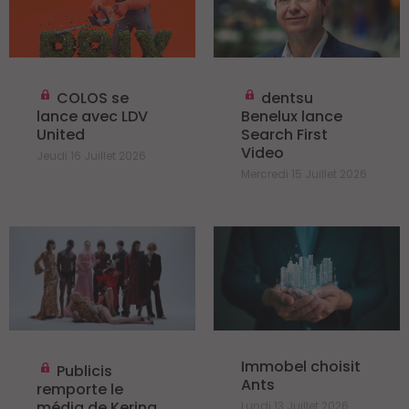
COLOS se
dentsu
lance avec LDV
Benelux lance
United
Search First
Video
Jeudi 16 Juillet 2026
Mercredi 15 Juillet 2026
Immobel choisit
Publicis
Ants
remporte le
média de Kering
Lundi 13 Juillet 2026