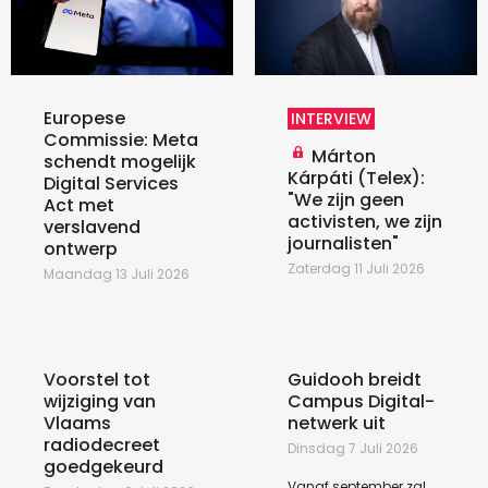
Europese
INTERVIEW
Commissie: Meta
Márton
schendt mogelijk
Kárpáti (Telex):
Digital Services
"We zijn geen
Act met
activisten, we zijn
verslavend
journalisten"
ontwerp
Zaterdag 11 Juli 2026
Maandag 13 Juli 2026
Voorstel tot
Guidooh breidt
wijziging van
Campus Digital-
Vlaams
netwerk uit
radiodecreet
Dinsdag 7 Juli 2026
goedgekeurd
Vanaf september zal