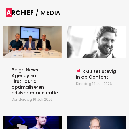
ARCHIEF
/ MEDIA
Belga News
RMB zet stevig
Agency en
in op Content
FirstHour.ai
Dinsdag 14 Juli 2026
optimaliseren
crisiscommunicatie
Donderdag 16 Juli 2026