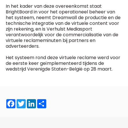
General Manager
In het kader van deze overeenkomst staat
Fred Bouchar
BrightBoard in voor het operationeel beheer van
0498 88 64 89
BEVESTIGEN
het systeem, neemt Dreamwall de productie en de
f.bouchar@mm.be
technische integratie van de virtuele content voor
zijn rekening, en is Verhulst Mediasport
Freemium
Chief Editor
Daily
verantwoordelijk voor de commercialisatie van de
access
Griet Byl
virtuele reclameminuten bij partners en
5 x week
MM e - News
0475 97 12 57
adverteerders.
1 x week
MM Brunch
g.byl@mm.be
1 x week
MM Tech
Het systeem rond deze virtuele reclame werd voor
MM Best of
Chief Editor
10 x year
de eerste keer geïmplementeerd tijdens de
Research
Damien Lemaire
wedstrijd Verenigde Staten-België op 28 maart.
10 x year
MM Blue
0477 37 31 65
MM Magazine
d.lemaire@mm.be
4 x year
(digital)
Facebook
Twitter
LinkedIn
Share
Vragen ?