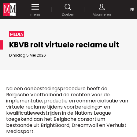
OP
FR
Krijg gedurende een maand
gratis
toegang
menu
Zoeken
Abonneren
tot al onze digitale content.
MEDIA MARKETING
MEDIA
MARCOM WORLD SRL
KBVB rolt virtuele reclame uit
Mix Brussels - Vorstlaan 25 bus 5
1160 Brussels - Belgïe
Dinsdag 5 Mei 2026
JE WACHTWOORD VERSTUREN
selim@mm.be
E-mail :
info@mm.be
GEAVANCEERDE ZOEKOPTIES
SCHRIJF ONS
ZOEKEN
Na een aanbestedingsprocedure heeft de
VERVOEG ONS
Astuces :
Belgische Voetbalbond de rechten voor de
implementatie, productie en commercialisatie van
Gebruik
aanhalingstekens
("") rond de
Managing Director
virtuele reclame tijdens voorbereidings- en
zoektermen, zodat er op de exacte combinatie
Jean-Vianney Philippe
kwalificatiewedstrijden in de Nations League
gezocht wordt.
Bedrijfsabonnement
0471 92 01 98
toegekend aan het Belgische consortium
Gebruik het
plusteken (+)
tussen de zoektermen
jeanvianney@mm.be
bestaande uit BrightBoard, Dreamwall en Verhulst
als u op zoek wilt gaan naar artikels die één of
Mediasport.
meerdere van deze woorden vermelden.