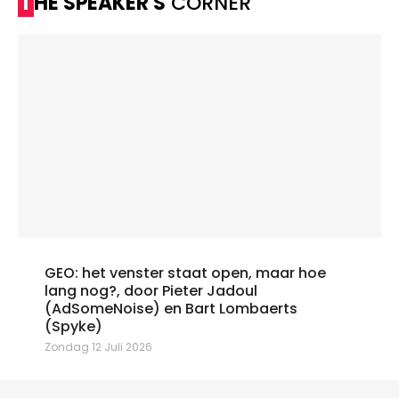
THE SPEAKER'S
CORNER
GEO: het venster staat open, maar hoe
lang nog?, door Pieter Jadoul
(AdSomeNoise) en Bart Lombaerts
(Spyke)
Zondag 12 Juli 2026