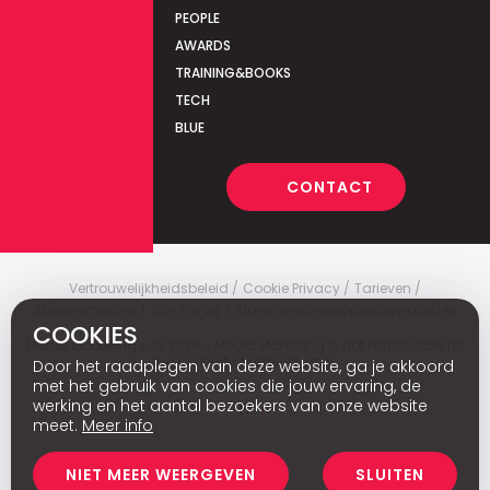
PEOPLE
AWARDS
TRAINING&BOOKS
TECH
BLUE
CONTACT
Vertrouwelijkheidsbeleid
Cookie Privacy
Tarieven
Abonnementen
Wie zijn wij
Algemene verkoopsvoorwaarden
COOKIES
Media Marketing
c
© 2026 - Media Marketing is not responsible for
the content of external sites.
Door het raadplegen van deze website, ga je akkoord
met het gebruik van cookies die jouw ervaring, de
werking en het aantal bezoekers van onze website
Fr
meet.
Meer info
NIET MEER WEERGEVEN
SLUITEN