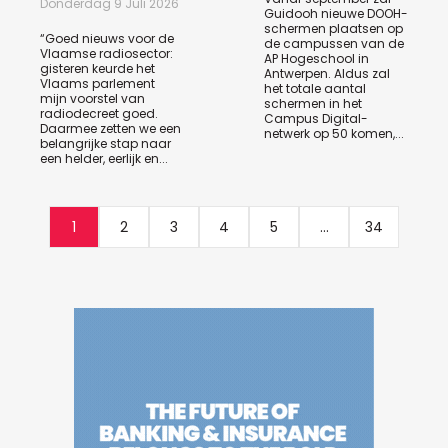
Donderdag 9 Juli 2026
Guidooh nieuwe DOOH-
schermen plaatsen op
“Goed nieuws voor de
de campussen van de
Vlaamse radiosector:
AP Hogeschool in
gisteren keurde het
Antwerpen. Aldus zal
Vlaams parlement
het totale aantal
mijn voorstel van
schermen in het
radiodecreet goed.
Campus Digital-
Daarmee zetten we een
netwerk op 50 komen,...
belangrijke stap naar
een helder, eerlijk en...
1
2
3
4
5
...
34