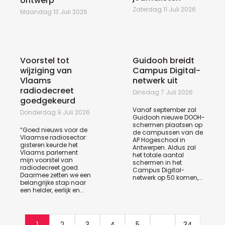
ontwerp
Zaterdag 11 Juli 2026
Maandag 13 Juli 2026
Voorstel tot
Guidooh breidt
wijziging van
Campus Digital-
Vlaams
netwerk uit
radiodecreet
Dinsdag 7 Juli 2026
goedgekeurd
Vanaf september zal
Donderdag 9 Juli 2026
Guidooh nieuwe DOOH-
schermen plaatsen op
“Goed nieuws voor de
de campussen van de
Vlaamse radiosector:
AP Hogeschool in
gisteren keurde het
Antwerpen. Aldus zal
Vlaams parlement
het totale aantal
mijn voorstel van
schermen in het
radiodecreet goed.
Campus Digital-
Daarmee zetten we een
netwerk op 50 komen,...
belangrijke stap naar
een helder, eerlijk en...
1
2
3
4
5
...
34