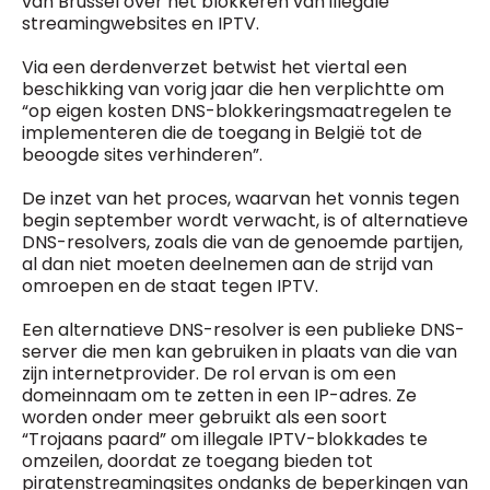
van Brussel over het blokkeren van illegale
General Manager
streamingwebsites en IPTV.
Fred Bouchar
0498 88 64 89
BEVESTIGEN
Via een derdenverzet betwist het viertal een
f.bouchar@mm.be
beschikking van vorig jaar die hen verplichtte om
“op eigen kosten DNS-blokkeringsmaatregelen te
Freemium
Chief Editor
Daily
implementeren die de toegang in België tot de
access
Griet Byl
beoogde sites verhinderen”.
5 x week
MM e - News
0475 97 12 57
1 x week
MM Brunch
g.byl@mm.be
De inzet van het proces, waarvan het vonnis tegen
1 x week
MM Tech
begin september wordt verwacht, is of alternatieve
MM Best of
Chief Editor
10 x year
DNS-resolvers, zoals die van de genoemde partijen,
Research
Damien Lemaire
al dan niet moeten deelnemen aan de strijd van
10 x year
MM Blue
0477 37 31 65
omroepen en de staat tegen IPTV.
MM Magazine
d.lemaire@mm.be
4 x year
(digital)
Een alternatieve DNS-resolver is een publieke DNS-
server die men kan gebruiken in plaats van die van
zijn internetprovider. De rol ervan is om een
domeinnaam om te zetten in een IP-adres. Ze
Vragen ?
worden onder meer gebruikt als een soort
“Trojaans paard” om illegale IPTV-blokkades te
omzeilen, doordat ze toegang bieden tot
piratenstreamingsites ondanks de beperkingen van