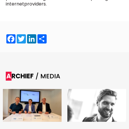
internetproviders.
Facebook
Twitter
LinkedIn
Share
ARCHIEF
/ MEDIA