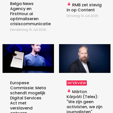
Belga News
RMB zet stevig
Agency en
in op Content
FirstHour.ai
Dinsdag 14 Juli 2026
optimaliseren
crisiscommunicatie
Donderdag 16 Juli 2026
Europese
INTERVIEW
Commissie: Meta
Márton
schendt mogelijk
Kárpáti (Telex):
Digital Services
"We zijn geen
Act met
activisten, we zijn
verslavend
journalisten"