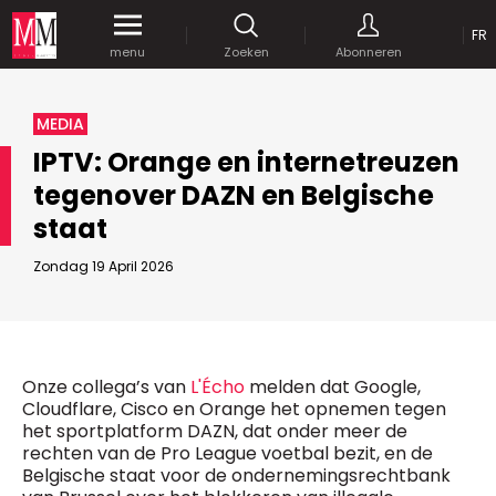
OP
FR
Krijg gedurende een maand
gratis
toegang
menu
Zoeken
Abonneren
tot al onze digitale content.
MEDIA MARKETING
MEDIA
MARCOM WORLD SRL
IPTV: Orange en internetreuzen
Mix Brussels - Vorstlaan 25 bus 5
tegenover DAZN en Belgische
1160 Brussels - Belgïe
JE WACHTWOORD VERSTUREN
staat
selim@mm.be
E-mail :
info@mm.be
GEAVANCEERDE ZOEKOPTIES
Zondag 19 April 2026
SCHRIJF ONS
ZOEKEN
VERVOEG ONS
Astuces :
Gebruik
aanhalingstekens
("") rond de
Managing Director
Onze collega’s van
L'Écho
melden dat Google,
zoektermen, zodat er op de exacte combinatie
Jean-Vianney Philippe
Cloudflare, Cisco en Orange het opnemen tegen
gezocht wordt.
Bedrijfsabonnement
0471 92 01 98
het sportplatform DAZN, dat onder meer de
Gebruik het
plusteken (+)
tussen de zoektermen
jeanvianney@mm.be
rechten van de Pro League voetbal bezit, en de
als u op zoek wilt gaan naar artikels die één of
Belgische staat voor de ondernemingsrechtbank
meerdere van deze woorden vermelden.