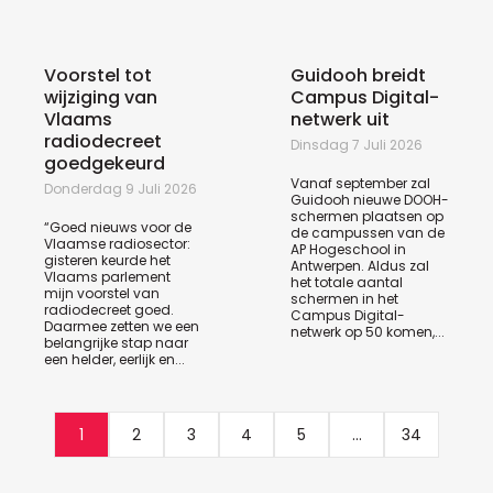
Voorstel tot
Guidooh breidt
wijziging van
Campus Digital-
Vlaams
netwerk uit
radiodecreet
Dinsdag 7 Juli 2026
goedgekeurd
Vanaf september zal
Donderdag 9 Juli 2026
Guidooh nieuwe DOOH-
schermen plaatsen op
“Goed nieuws voor de
de campussen van de
Vlaamse radiosector:
AP Hogeschool in
gisteren keurde het
Antwerpen. Aldus zal
Vlaams parlement
het totale aantal
mijn voorstel van
schermen in het
radiodecreet goed.
Campus Digital-
Daarmee zetten we een
netwerk op 50 komen,...
belangrijke stap naar
een helder, eerlijk en...
1
2
3
4
5
...
34