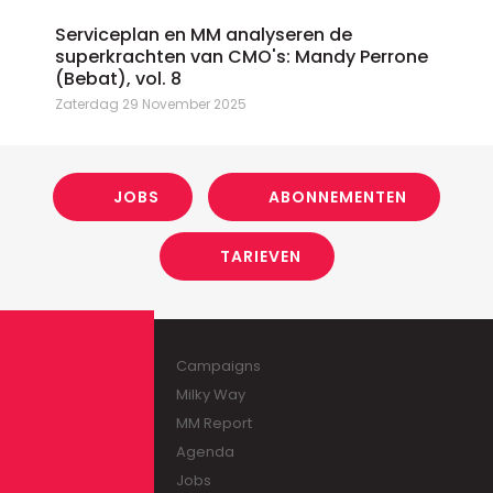
Serviceplan en MM analyseren de
superkrachten van CMO's: Mandy Perrone
(Bebat), vol. 8
Zaterdag 29 November 2025
JOBS
ABONNEMENTEN
TARIEVEN
Campaigns
Milky Way
MM Report
Agenda
Jobs