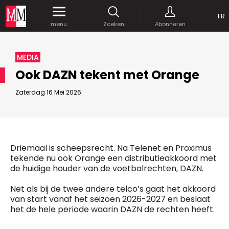
OP
FR
Krijg gedurende een maand
gratis
toegang
menu
Zoeken
Abonneren
tot al onze digitale content.
MEDIA MARKETING
MEDIA
MARCOM WORLD SRL
Ook DAZN tekent met Orange
Mix Brussels - Vorstlaan 25 bus 5
1160 Brussels - Belgïe
Zaterdag 16 Mei 2026
JE WACHTWOORD VERSTUREN
selim@mm.be
E-mail :
info@mm.be
GEAVANCEERDE ZOEKOPTIES
SCHRIJF ONS
ZOEKEN
Driemaal is scheepsrecht. Na Telenet en Proximus
VERVOEG ONS
Astuces :
tekende nu ook Orange een distributieakkoord met
de huidige houder van de voetbalrechten, DAZN.
Gebruik
aanhalingstekens
("") rond de
Managing Director
zoektermen, zodat er op de exacte combinatie
Jean-Vianney Philippe
Net als bij de twee andere telco’s gaat het akkoord
gezocht wordt.
Bedrijfsabonnement
0471 92 01 98
van start vanaf het seizoen 2026-2027 en beslaat
Gebruik het
plusteken (+)
tussen de zoektermen
jeanvianney@mm.be
het de hele periode waarin DAZN de rechten heeft.
als u op zoek wilt gaan naar artikels die één of
meerdere van deze woorden vermelden.