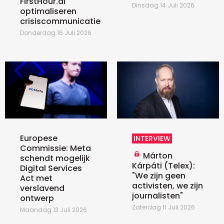
FirstHour.ai
Dinsdag 14 Juli 2026
optimaliseren
crisiscommunicatie
Donderdag 16 Juli 2026
Europese
INTERVIEW
Commissie: Meta
Márton
schendt mogelijk
Kárpáti (Telex):
Digital Services
"We zijn geen
Act met
activisten, we zijn
verslavend
journalisten"
ontwerp
Zaterdag 11 Juli 2026
Maandag 13 Juli 2026