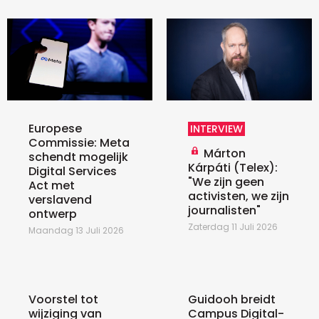
Europese
INTERVIEW
Commissie: Meta
Márton
schendt mogelijk
Kárpáti (Telex):
Digital Services
"We zijn geen
Act met
activisten, we zijn
verslavend
journalisten"
ontwerp
Zaterdag 11 Juli 2026
Maandag 13 Juli 2026
Voorstel tot
Guidooh breidt
wijziging van
Campus Digital-