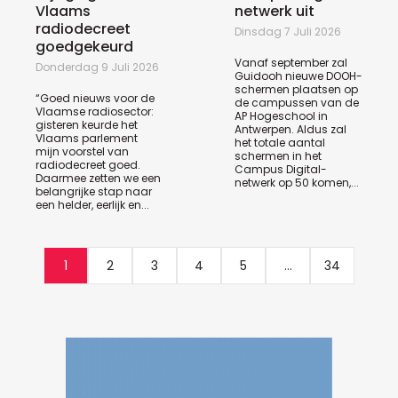
Vlaams
netwerk uit
radiodecreet
Dinsdag 7 Juli 2026
goedgekeurd
Vanaf september zal
Donderdag 9 Juli 2026
Guidooh nieuwe DOOH-
schermen plaatsen op
“Goed nieuws voor de
de campussen van de
Vlaamse radiosector:
AP Hogeschool in
gisteren keurde het
Antwerpen. Aldus zal
Vlaams parlement
het totale aantal
mijn voorstel van
schermen in het
radiodecreet goed.
Campus Digital-
Daarmee zetten we een
netwerk op 50 komen,...
belangrijke stap naar
een helder, eerlijk en...
1
2
3
4
5
...
34