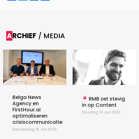
ARCHIEF
/ MEDIA
Belga News
RMB zet stevig
Agency en
in op Content
FirstHour.ai
Dinsdag 14 Juli 2026
optimaliseren
crisiscommunicatie
Donderdag 16 Juli 2026