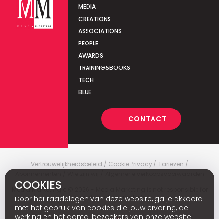
MEDIA
CREATIONS
ASSOCIATIONS
PEOPLE
AWARDS
TRAINING&BOOKS
TECH
BLUE
CONTACT
Vertrouwelijkheidsbeleid
Cookie Privacy
Tarieven
Abonnementen
Wie zijn wij
Algemene verkoopsvoorwaarden
COOKIES
Media Marketing
c
© 2026 - Media Marketing is not responsible for
the content of external sites.
Door het raadplegen van deze website, ga je akkoord
met het gebruik van cookies die jouw ervaring, de
werking en het aantal bezoekers van onze website
Fr