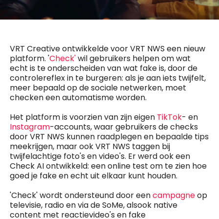
General Manager
Fred Bouchar
0498 88 64 89
BEVESTIGEN
f.bouchar@mm.be
VRT Creative ontwikkelde voor VRT NWS een nieuw
Freemium
Chief Editor
Daily
platform. '
Check'
wil gebruikers helpen om wat
access
Griet Byl
echt is te onderscheiden van wat fake is, door de
5 x week
MM e - News
0475 97 12 57
controlereflex in te burgeren: als je aan iets twijfelt,
1 x week
MM Brunch
g.byl@mm.be
meer bepaald op de sociale netwerken, moet
1 x week
MM Tech
checken een automatisme worden.
MM Best of
Chief Editor
10 x year
Research
Damien Lemaire
Het platform is voorzien van zijn eigen
TikTok
- en
10 x year
MM Blue
0477 37 31 65
Instagram
-accounts, waar gebruikers de checks
MM Magazine
d.lemaire@mm.be
door VRT NWS kunnen raadplegen en bepaalde tips
4 x year
(digital)
meekrijgen, maar ook VRT NWS taggen bij
twijfelachtige foto's en video's. Er werd ook een
Check AI ontwikkeld: een online test om te zien hoe
goed je fake en echt uit elkaar kunt houden.
Vragen ?
'Check' wordt ondersteund door een
campagne
op
televisie, radio en via de SoMe, alsook native
content met reactievideo's en fake