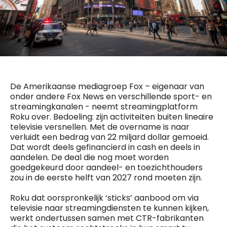
General Manager
Fred Bouchar
0498 88 64 89
BEVESTIGEN
f.bouchar@mm.be
Freemium
Chief Editor
Daily
access
Griet Byl
5 x week
MM e - News
0475 97 12 57
1 x week
MM Brunch
g.byl@mm.be
De Amerikaanse mediagroep Fox – eigenaar van
1 x week
MM Tech
onder andere Fox News en verschillende sport- en
MM Best of
streamingkanalen - neemt streamingplatform
Chief Editor
10 x year
Research
Roku over. Bedoeling: zijn activiteiten buiten lineaire
Damien Lemaire
10 x year
MM Blue
televisie versnellen. Met de overname is naar
0477 37 31 65
verluidt een bedrag van 22 miljard dollar gemoeid.
MM Magazine
d.lemaire@mm.be
4 x year
Dat wordt deels gefinancierd in cash en deels in
(digital)
aandelen. De deal die nog moet worden
goedgekeurd door aandeel- en toezichthouders
zou in de eerste helft van 2027 rond moeten zijn.
Vragen ?
Roku dat oorspronkelijk ‘sticks’ aanbood om via
televisie naar streamingdiensten te kunnen kijken,
werkt ondertussen samen met CTR-fabrikanten