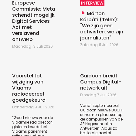
Europese
INTERVIEW
Commissie: Meta
Márton
schendt mogelijk
Kárpáti (Telex):
Digital Services
"We zijn geen
Act met
activisten, we zijn
verslavend
journalisten"
ontwerp
Zaterdag 11 Juli 2026
Maandag 13 Juli 2026
Voorstel tot
Guidooh breidt
wijziging van
Campus Digital-
Vlaams
netwerk uit
radiodecreet
Dinsdag 7 Juli 2026
goedgekeurd
Vanaf september zal
Donderdag 9 Juli 2026
Guidooh nieuwe DOOH-
schermen plaatsen op
“Goed nieuws voor de
de campussen van de
Vlaamse radiosector:
AP Hogeschool in
gisteren keurde het
Antwerpen. Aldus zal
Vlaams parlement
het totale aantal
mijn voorstel van