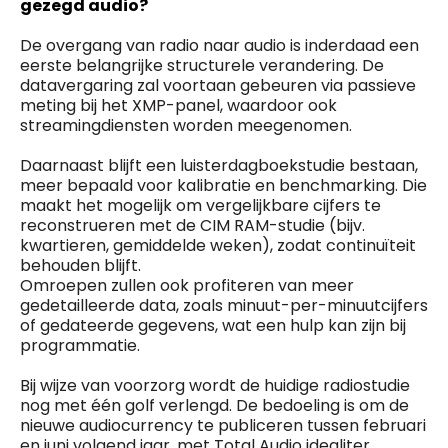
gezegd audio?
De overgang van radio naar audio is inderdaad een
eerste belangrijke structurele verandering. De
datavergaring zal voortaan gebeuren via passieve
meting bij het XMP-panel, waardoor ook
streamingdiensten worden meegenomen.
Daarnaast blijft een luisterdagboekstudie bestaan,
meer bepaald voor kalibratie en benchmarking. Die
maakt het mogelijk om vergelijkbare cijfers te
reconstrueren met de CIM RAM-studie (bijv.
kwartieren, gemiddelde weken), zodat continuïteit
behouden blijft.
Omroepen zullen ook profiteren van meer
gedetailleerde data, zoals minuut-per-minuutcijfers
of gedateerde gegevens, wat een hulp kan zijn bij
programmatie.
Bij wijze van voorzorg wordt de huidige radiostudie
nog met één golf verlengd. De bedoeling is om de
nieuwe audiocurrency te publiceren tussen februari
en juni volgend jaar, met Total Audio idealiter