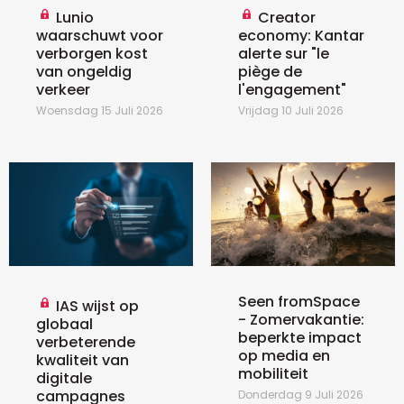
Lunio
Creator
waarschuwt voor
economy: Kantar
verborgen kost
alerte sur "le
van ongeldig
piège de
verkeer
l'engagement"
Woensdag 15 Juli 2026
Vrijdag 10 Juli 2026
Seen fromSpace
IAS wijst op
- Zomervakantie:
globaal
beperkte impact
verbeterende
op media en
kwaliteit van
mobiliteit
digitale
campagnes
Donderdag 9 Juli 2026