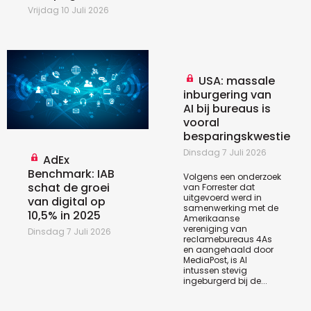
Vrijdag 10 Juli 2026
USA: massale
inburgering van
AI bij bureaus is
vooral
besparingskwestie
Dinsdag 7 Juli 2026
AdEx
Benchmark: IAB
Volgens een
onderzoek
schat de groei
van Forrester dat
uitgevoerd werd in
van digital op
samenwerking met de
10,5% in 2025
Amerikaanse
vereniging van
Dinsdag 7 Juli 2026
reclamebureaus 4As
en aangehaald door
MediaPost, is AI
intussen stevig
ingeburgerd bij de...