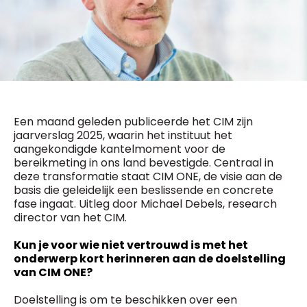
General Manager
Fred Bouchar
0498 88 64 89
BEVESTIGEN
f.bouchar@mm.be
Freemium
Chief Editor
Daily
access
Griet Byl
5 x week
MM e - News
0475 97 12 57
1 x week
MM Brunch
g.byl@mm.be
Een maand geleden publiceerde het CIM zijn
1 x week
MM Tech
jaarverslag 2025, waarin het instituut het
MM Best of
Chief Editor
aangekondigde kantelmoment voor de
10 x year
Research
Damien Lemaire
bereikmeting in ons land bevestigde. Centraal in
10 x year
MM Blue
0477 37 31 65
deze transformatie staat CIM ONE, de visie aan de
MM Magazine
d.lemaire@mm.be
basis die geleidelijk een beslissende en concrete
4 x year
(digital)
fase ingaat. Uitleg door Michael Debels, research
director van het CIM.
Kun je voor wie niet vertrouwd is met het
Vragen ?
onderwerp kort herinneren aan de doelstelling
van CIM ONE?
Doelstelling is om te beschikken over een