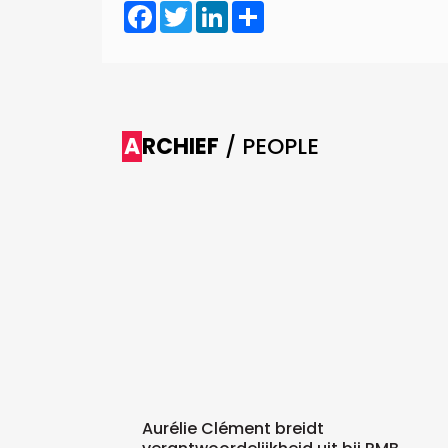
Facebook
Twitter
LinkedIn
Share
ARCHIEF
/ PEOPLE
Aurélie Clément breidt
ar