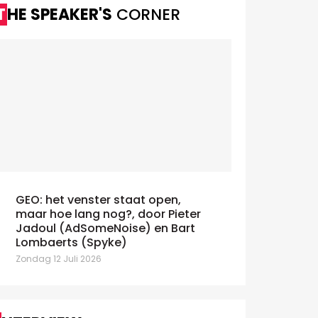
THE SPEAKER'S
CORNER
GEO: het venster staat open,
maar hoe lang nog?, door Pieter
Jadoul (AdSomeNoise) en Bart
Lombaerts (Spyke)
Zondag 12 Juli 2026
Inge Vander Velpen wordt de eerste
Kris Verv