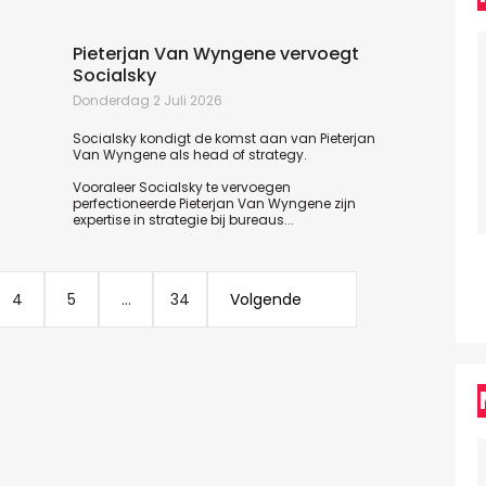
M
Pieterjan Van Wyngene vervoegt
Socialsky
D
d
Donderdag 2 Juli 2026
f
v
Socialsky kondigt de komst aan van Pieterjan
c
Van Wyngene als head of strategy.
Vooraleer Socialsky te vervoegen
perfectioneerde Pieterjan Van Wyngene zijn
expertise in strategie bij bureaus...
4
5
...
34
Volgende