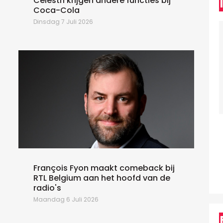
Celestri krijgen andere functies bij
Coca-Cola
W
Dinsdag 7 Juli 2026
M
S
h
i
v
b
François Fyon maakt comeback bij
RTL Belgium aan het hoofd van de
radio's
Maandag 6 Juli 2026