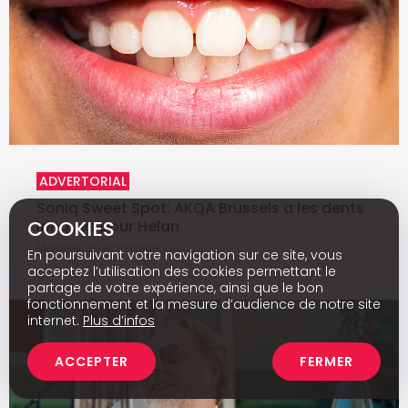
ADVERTORIAL
Soniq Sweet Spot: AKQA Brussels a les dents
COOKIES
longues pour Helan
Mercredi 26 Novembre 2025
En poursuivant votre navigation sur ce site, vous
acceptez l’utilisation des cookies permettant le
partage de votre expérience, ainsi que le bon
fonctionnement et la mesure d’audience de notre site
internet.
Plus d’infos
ACCEPTER
FERMER