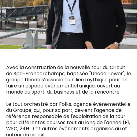
0498 88 64 89
f.bouchar@mm.be
VALIDER
NOTRE CONTENU DIGITAL :
Chief Editor
Griet Byl
0475 97 12 57
Freemium
g.byl@mm.be
Daily
access
5 x week
MM e - News
Chief Editor
1 x week
MM Brunch
Damien Lemaire
1 x week
MM Tech
Avec la construction de la nouvelle tour du Circuit
0477 37 31 65
MM Best of
de Spa-Francorchamps, baptisée "Uhoda Tower", le
10 x year
d.lemaire@mm.be
Research
groupe Uhoda s’associe à un lieu mythique pour en
10 x year
MM Blue
faire un espace événementiel unique, ouvert au
MM Magazine
monde du sport, du business et de la rencontre.
4 x year
(digital)
Le tout orchestré par Folks, agence événementielle
du Groupe, qui, pour sa part, devient l'agence de
référence responsable de l'exploitation de la tour
Des questions ?
pour différentes courses tout au long de l'année (F1,
WEC, 24H...) et autres événements organisés au et
autour du circuit.