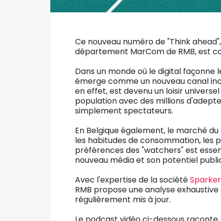
Ce nouveau numéro de "Think ahead", l
département MarCom de RMB, est c
Dans un monde où le digital façonne
émerge comme un nouveau canal inco
en effet, est devenu un loisir universe
population avec des millions d'adept
simplement spectateurs.
En Belgique également, le marché du 
les habitudes de consommation, les pa
préférences des "watchers" est esse
nouveau média et son potentiel public
Avec l'expertise de la société
Sparker
RMB propose une analyse exhaustive qu
régulièrement mis à jour.
Le podcast vidéo ci-dessous raconte, d