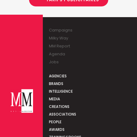
Campaigns
Milky Way
MM Report
Agenda
Jobs
AGENCIES
BRANDS
INTELLIGENCE
MEDIA
CREATIONS
ASSOCIATIONS
PEOPLE
AWARDS