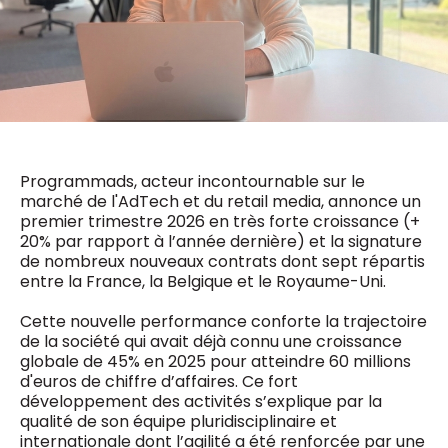
0498 88 64 89
f.bouchar@mm.be
VALIDER
NOTRE CONTENU DIGITAL :
Chief Editor
Griet Byl
0475 97 12 57
Freemium
g.byl@mm.be
Daily
access
5 x week
MM e - News
Programmads, acteur incontournable sur le
Chief Editor
1 x week
MM Brunch
marché de l'AdTech et du retail media, annonce un
Damien Lemaire
1 x week
MM Tech
premier trimestre 2026 en très forte croissance (+
0477 37 31 65
MM Best of
20% par rapport à l’année dernière) et la signature
10 x year
d.lemaire@mm.be
Research
de nombreux nouveaux contrats dont sept répartis
10 x year
MM Blue
entre la France, la Belgique et le Royaume-Uni.
MM Magazine
4 x year
(digital)
Cette nouvelle performance conforte la trajectoire
de la société qui avait déjà connu une croissance
globale de 45% en 2025 pour atteindre 60 millions
d'euros de chiffre d’affaires. Ce fort
Des questions ?
développement des activités s’explique par la
qualité de son équipe pluridisciplinaire et
internationale dont l’agilité a été renforcée par une