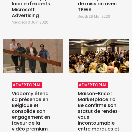
locale d'experts
de mission avec
Microsoft
TBWA
Advertising
Jeudi 28 Mai 2026
Mercredi 3 Juin 2026
ADVERTORIAL
ADVERTORIAL
Vidoomy étend
Maison-Brico :
sa présence en
Marketplace To
Belgique et
Be confirme son
consolide son
statut de rendez-
engagement en
vous
faveur de la
incontournable
vidéo premium
entre marques et