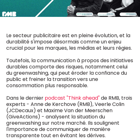
0498 88 64 89
f.bouchar@mm.be
VALIDER
NOTRE CONTENU DIGITAL :
Chief Editor
Griet Byl
Le secteur publicitaire est en pleine évolution, et la
0475 97 12 57
Freemium
durabilité s'impose désormais comme un enjeu
g.byl@mm.be
Daily
access
crucial pour les marques, les médias et leurs régies.
5 x week
MM e - News
Chief Editor
Toutefois, la communication à propos des initiatives
1 x week
MM Brunch
Damien Lemaire
durables comporte des risques, notamment celui
1 x week
MM Tech
0477 37 31 65
du greenwashing, qui peut éroder la confiance du
MM Best of
10 x year
d.lemaire@mm.be
public et freiner la transition vers une
Research
consommation plus responsable.
10 x year
MM Blue
MM Magazine
4 x year
Dans le dernier
podcast "Think ahead"
de RMB, trois
(digital)
experts - Anne de Kerchove (RMB), Veerle Colin
(JCDecaux) et Maxime Van der Meerschen
(GiveActions) - analysent la situation du
Des questions ?
greenwashing sur notre marché. Ils soulignent
l'importance de communiquer de manière
transparente tout en évitant les dérives.