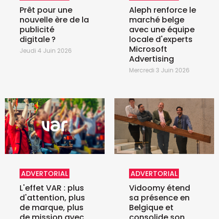
Prêt pour une
Aleph renforce le
nouvelle ère de la
marché belge
publicité
avec une équipe
digitale ?
locale d'experts
Microsoft
Jeudi 4 Juin 2026
Advertising
Mercredi 3 Juin 2026
ADVERTORIAL
ADVERTORIAL
L'effet VAR : plus
Vidoomy étend
d'attention, plus
sa présence en
de marque, plus
Belgique et
de mission avec
consolide son