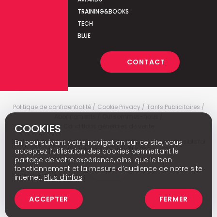
TRAINING&BOOKS
TECH
BLUE
CONTACT
Politique de confidentialité
Cookie Privacy
Tarifs Publicitaires
Abonnements
Qui sommes-nous
COOKIES
Conditions générales de vente
En poursuivant votre navigation sur ce site, vous
Media Marketing
c
© 2026 - Media Marketing is not responsible for
the content of external sites.
acceptez l’utilisation des cookies permettant le
partage de votre expérience, ainsi que le bon
fonctionnement et la mesure d’audience de notre site
Nl
internet.
Plus d’infos
ACCEPTER
FERMER