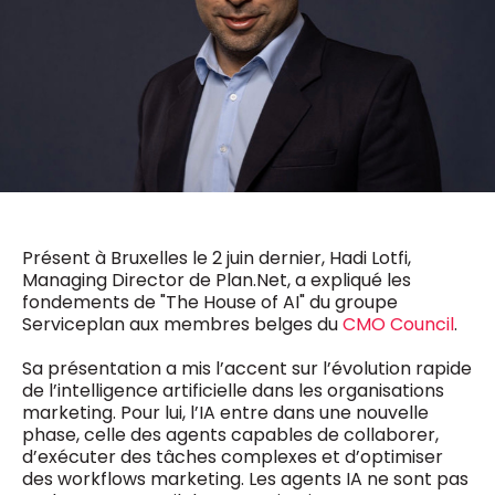
0498 88 64 89
f.bouchar@mm.be
VALIDER
NOTRE CONTENU DIGITAL :
Chief Editor
Griet Byl
0475 97 12 57
Freemium
g.byl@mm.be
Daily
access
5 x week
MM e - News
Chief Editor
1 x week
MM Brunch
Damien Lemaire
1 x week
MM Tech
0477 37 31 65
Présent à Bruxelles le 2 juin dernier, Hadi Lotfi,
MM Best of
10 x year
d.lemaire@mm.be
Managing Director de Plan.Net, a expliqué les
Research
fondements de "The House of AI" du groupe
10 x year
MM Blue
Serviceplan aux membres belges du
CMO Council
.
MM Magazine
4 x year
(digital)
Sa présentation a mis l’accent sur l’évolution rapide
de l’intelligence artificielle dans les organisations
marketing. Pour lui, l’IA entre dans une nouvelle
Des questions ?
phase, celle des agents capables de collaborer,
d’exécuter des tâches complexes et d’optimiser
des workflows marketing. Les agents IA ne sont pas