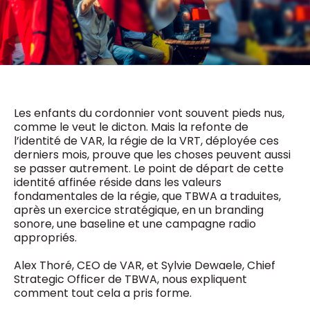
0498 88 64 89
f.bouchar@mm.be
VALIDER
NOTRE CONTENU DIGITAL :
Chief Editor
Griet Byl
0475 97 12 57
Freemium
g.byl@mm.be
Daily
access
Les enfants du cordonnier vont souvent pieds nus,
5 x week
MM e - News
comme le veut le dicton. Mais la refonte de
Chief Editor
1 x week
MM Brunch
l’identité de VAR, la régie de la VRT, déployée ces
Damien Lemaire
1 x week
MM Tech
derniers mois, prouve que les choses peuvent aussi
0477 37 31 65
MM Best of
se passer autrement. Le point de départ de cette
10 x year
d.lemaire@mm.be
Research
identité affinée réside dans les valeurs
10 x year
MM Blue
fondamentales de la régie, que TBWA a traduites,
MM Magazine
après un exercice stratégique, en un branding
4 x year
(digital)
sonore, une baseline et une campagne radio
appropriés.
Alex Thoré, CEO de VAR, et Sylvie Dewaele, Chief
Des questions ?
Strategic Officer de TBWA, nous expliquent
comment tout cela a pris forme.