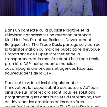
0498 88 64 89
f.bouchar@mm.be
VALIDER
NOTRE CONTENU DIGITAL :
Chief Editor
Griet Byl
0475 97 12 57
Dans un contexte où la publicité digitale et la
Freemium
g.byl@mm.be
Daily
télévision connaissent une mutation profonde,
access
Matthieu Rol, Directeur Business Development
5 x week
MM e - News
Belgique chez The Trade Desk, partage sa vision de
Chief Editor
1 x week
MM Brunch
la transformation du marché publicitaire. Il évoque
Damien Lemaire
1 x week
MM Tech
l’importance de l’Open Internet et de la
0477 37 31 65
MM Best of
transparence, et la manière dont The Trade Desk,
10 x year
d.lemaire@mm.be
Research
première DSP indépendante mondiale,
10 x year
MM Blue
accompagne annonceurs et agences face aux
MM Magazine
nouveaux défis de la CTV.
4 x year
(digital)
Dans cette vidéo, il insiste également sur
l’innovation, la responsabilité des acteurs AdTech,
ainsi que sur l’intérêt croissant pour les solutions
Des questions ?
programmatiques dans l’univers du streaming, tout
en dévoilant les ambitions et les dernières
avancées technologiques de The Trade Desk, dont