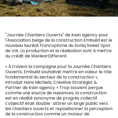
0498 88 64 89
f.bouchar@mm.be
VALIDER
NOTRE CONTENU DIGITAL :
Chief Editor
Griet Byl
0475 97 12 57
"Journée Chantiers Ouverts" de Kwin agency pour
Freemium
g.byl@mm.be
Daily
l'Association belge de la construction Embuild est le
access
nouveau lauréat francophone du Soniq Sweet Spot
5 x week
MM e - News
Chief Editor
de VIA. La production et la réalisation sont à mettre
1 x week
MM Brunch
Damien Lemaire
au crédit de WeHearDifferent.
1 x week
MM Tech
0477 37 31 65
MM Best of
10 x year
d.lemaire@mm.be
« À travers la campagne pour la Journée Chantiers
Research
Ouverts, Embuild souhaitait mettre en valeur le rôle
10 x year
MM Blue
fondamental du secteur de la construction »,
MM Magazine
4 x year
introduit Hans Michiels, Creative Strategist &
(digital)
Partner de Kwin agency. « Trop souvent perçue
comme une source de nuisances, la construction
est en réalité synonyme de progrès collectif.
Des questions ?
L’objectif était double : attirer un large public vers
les chantiers ouverts et repositionner la perception
de la construction comme un moteur de