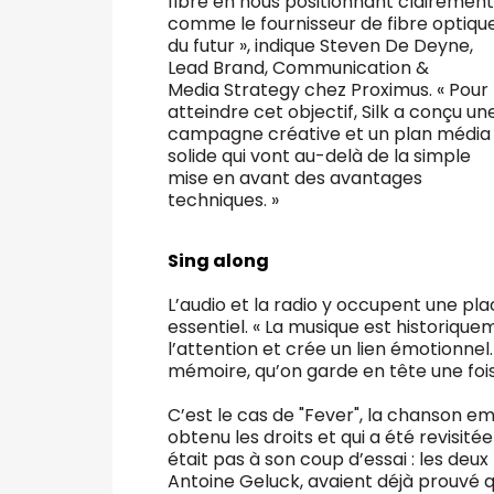
fibre en nous positionnant clairement
comme le fournisseur de fibre optiqu
du futur », indique Steven De Deyne,
Lead Brand, Communication &
Media Strategy chez Proximus. « Pour
atteindre cet objectif, Silk a conçu un
campagne créative et un plan média
solide qui vont au-delà de la simple
mise en avant des avantages
techniques. »
Sing along
L’audio et la radio y occupent une pla
essentiel. « La musique est historique
l’attention et crée un lien émotionnel.
mémoire, qu’on garde en tête une fois 
C’est le cas de "Fever", la chanson 
obtenu les droits et qui a été revisit
était pas à son coup d’essai : les deu
Antoine Geluck, avaient déjà prouvé 