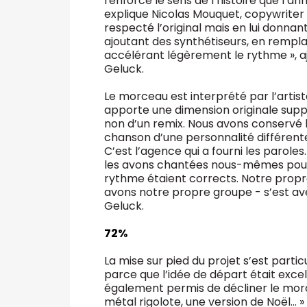
renforce le sens de l’histoire que l’an
explique Nicolas Mouquet, copywriter 
respecté l’original mais en lui donn
ajoutant des synthétiseurs, en rempl
accélérant légèrement le rythme », aj
Geluck.
Le morceau est interprété par l’artiste
apporte une dimension originale suppl
non d’un remix. Nous avons conservé l’
chanson d’une personnalité différente,
C’est l’agence qui a fourni les parole
les avons chantées nous-mêmes pour voi
rythme étaient corrects. Notre prop
avons notre propre groupe - s’est avé
Geluck.
72%
La mise sur pied du projet s’est parti
parce que l’idée de départ était excel
également permis de décliner le morc
métal rigolote, une version de Noël... »