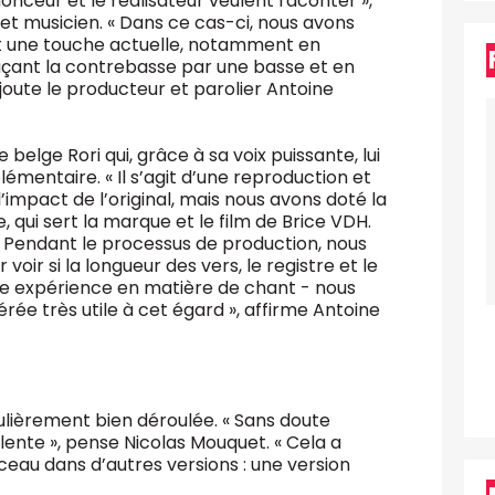
nonceur et le réalisateur veulent raconter »,
et musicien. « Dans ce cas-ci, nous avons
ant une touche actuelle, notamment en
açant la contrebasse par une basse et en
oute le producteur et parolier Antoine
 belge Rori qui, grâce à sa voix puissante, lui
émentaire. « Il s’agit d’une reproduction et
impact de l’original, mais nous avons doté la
 qui sert la marque et le film de Brice VDH.
s. Pendant le processus de production, nous
r si la longueur des vers, le registre et le
re expérience en matière de chant - nous
rée très utile à cet égard », affirme Antoine
culièrement bien déroulée. « Sans doute
lente », pense Nicolas Mouquet. « Cela a
eau dans d’autres versions : une version