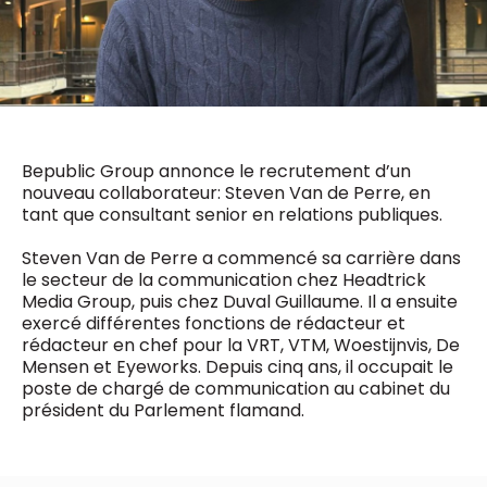
0498 88 64 89
f.bouchar@mm.be
VALIDER
NOTRE CONTENU DIGITAL :
Chief Editor
Griet Byl
0475 97 12 57
Freemium
g.byl@mm.be
Daily
access
Bepublic Group annonce le recrutement d’un
5 x week
MM e - News
nouveau collaborateur: Steven Van de Perre, en
Chief Editor
1 x week
MM Brunch
tant que consultant senior en relations publiques.
Damien Lemaire
1 x week
MM Tech
0477 37 31 65
MM Best of
Steven Van de Perre a commencé sa carrière dans
10 x year
d.lemaire@mm.be
Research
le secteur de la communication chez Headtrick
10 x year
MM Blue
Media Group, puis chez Duval Guillaume. Il a ensuite
exercé différentes fonctions de rédacteur et
MM Magazine
4 x year
rédacteur en chef pour la VRT, VTM, Woestijnvis, De
(digital)
Mensen et Eyeworks. Depuis cinq ans, il occupait le
poste de chargé de communication au cabinet du
président du Parlement flamand.
Des questions ?