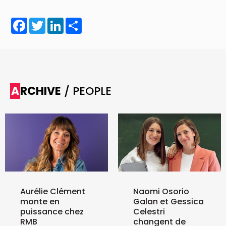
Facebook
Twitter
LinkedIn
Share
ARCHIVE
/ PEOPLE
Aurélie Clément
Naomi Osorio
monte en
Galan et Gessica
puissance chez
Celestri
RMB
changent de