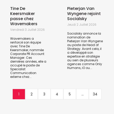
Tine De
Pieterjan Van
Keersmaker
Wyngene rejoint
passe chez
Socialsky
Wavemakers
Jeudi 2 Juillet 2026
Vendredi 3 Juillet 2026
Socialsky annonce la
nomination de
Wavemakers a
Pieterjan Van Wyngene
renforcé son équipe
au poste de Head of
avec Tine De
Strategy. Avant cela, il
Keersmaker, nommée
a développé son
Corporate PR Account
expertise en stratégie
Manager. Ces
au sein de plusieurs
dernières années, elle a
agences comme Only
occupé le poste de
Humans, iO ou...
Specialist
Communication
externe chez...
1
2
3
4
5
...
34