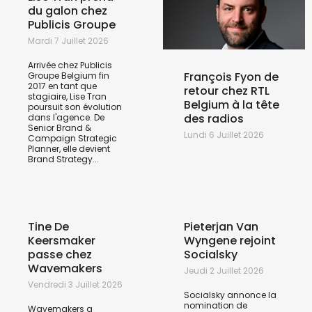
du galon chez
Publicis Groupe
Mardi 7 Juillet 2026
Arrivée chez Publicis
François Fyon de
Groupe Belgium fin
2017 en tant que
retour chez RTL
stagiaire, Lise Tran
Belgium à la tête
poursuit son évolution
des radios
dans l'agence. De
Senior Brand &
Lundi 6 Juillet 2026
Campaign Strategic
Planner, elle devient
Brand Strategy...
Tine De
Pieterjan Van
Keersmaker
Wyngene rejoint
passe chez
Socialsky
Wavemakers
Jeudi 2 Juillet 2026
Vendredi 3 Juillet 2026
Socialsky annonce la
nomination de
Wavemakers a