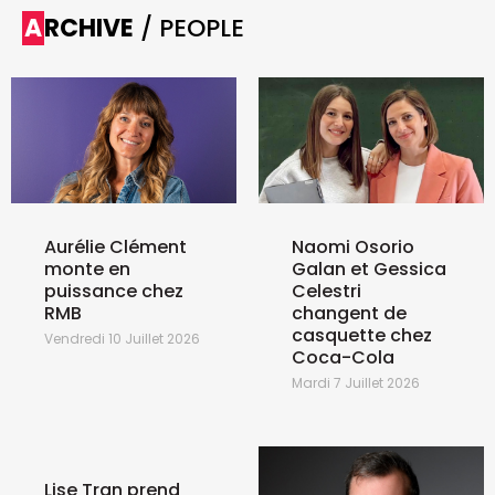
ARCHIVE
/ PEOPLE
Aurélie Clément
Naomi Osorio
monte en
Galan et Gessica
puissance chez
Celestri
RMB
changent de
casquette chez
Vendredi 10 Juillet 2026
Coca-Cola
Mardi 7 Juillet 2026
Lise Tran prend