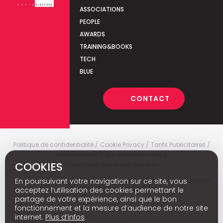
ASSOCIATIONS
PEOPLE
AWARDS
TRAINING&BOOKS
TECH
BLUE
CONTACT
Politique de confidentialité
Cookie Privacy
Tarifs Publicitaires
Abonnements
Qui sommes-nous
COOKIES
Conditions générales de vente
En poursuivant votre navigation sur ce site, vous
Media Marketing
c
© 2026 - Media Marketing is not responsible for
the content of external sites.
acceptez l’utilisation des cookies permettant le
partage de votre expérience, ainsi que le bon
fonctionnement et la mesure d’audience de notre site
Nl
internet.
Plus d’infos