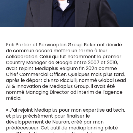
0498 88 64 89
f.bouchar@mm.be
VALIDER
NOTRE CONTENU DIGITAL :
Chief Editor
Griet Byl
0475 97 12 57
Freemium
g.byl@mm.be
Daily
Erik Portier et Serviceplan Group Belux ont décidé
access
de commun accord mettre un terme à leur
5 x week
MM e - News
Chief Editor
collaboration. Celui qui fut notamment le premier
1 x week
MM Brunch
Damien Lemaire
Country Manager de Google entre 2007 et 2010,
1 x week
MM Tech
0477 37 31 65
avait rejoint Mediaplus Belgium fin 2024 comme
MM Best of
10 x year
d.lemaire@mm.be
Chief Commercial Officer. Quelques mois plus tard,
Research
après le départ d’Enzo Ricciulli, nommé Global Lead
10 x year
MM Blue
AI & Innovation de Mediaplus Group, il avait été
MM Magazine
4 x year
nommé Managing Director ad interim de l’agence
(digital)
média.
« J’ai rejoint Mediaplus pour mon expertise ad tech,
Des questions ?
et plus précisément pour finaliser le
développement de Neuron, créé par mon
prédécesseur. Cet outil de mediaplanning piloté