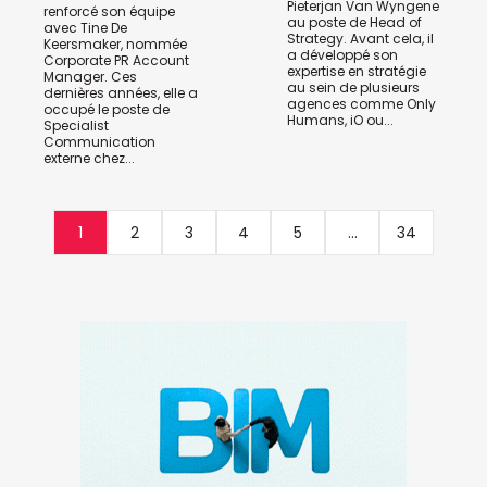
Pieterjan Van Wyngene
renforcé son équipe
au poste de Head of
avec Tine De
Strategy. Avant cela, il
Keersmaker, nommée
a développé son
Corporate PR Account
expertise en stratégie
Manager. Ces
au sein de plusieurs
dernières années, elle a
agences comme Only
occupé le poste de
Humans, iO ou...
Specialist
Communication
externe chez...
1
2
3
4
5
...
34