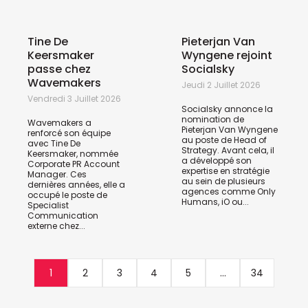
Tine De
Pieterjan Van
Keersmaker
Wyngene rejoint
passe chez
Socialsky
Wavemakers
Jeudi 2 Juillet 2026
Vendredi 3 Juillet 2026
Socialsky annonce la
nomination de
Wavemakers a
Pieterjan Van Wyngene
renforcé son équipe
au poste de Head of
avec Tine De
Strategy. Avant cela, il
Keersmaker, nommée
a développé son
Corporate PR Account
expertise en stratégie
Manager. Ces
au sein de plusieurs
dernières années, elle a
agences comme Only
occupé le poste de
Humans, iO ou...
Specialist
Communication
externe chez...
1
2
3
4
5
...
34