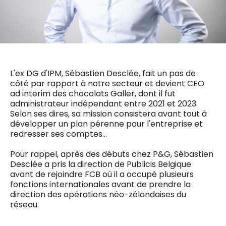
0498 88 64 89
f.bouchar@mm.be
VALIDER
NOTRE CONTENU DIGITAL :
Chief Editor
Griet Byl
0475 97 12 57
Freemium
g.byl@mm.be
Daily
L'ex DG d'IPM, Sébastien Desclée, fait un pas de
access
côté par rapport à notre secteur et devient CEO
5 x week
MM e - News
ad interim des chocolats Galler, dont il fut
Chief Editor
1 x week
MM Brunch
administrateur indépendant entre 2021 et 2023.
Damien Lemaire
1 x week
MM Tech
Selon ses dires, sa mission consistera avant tout à
0477 37 31 65
MM Best of
développer un plan pérenne pour l'entreprise et
10 x year
d.lemaire@mm.be
Research
redresser ses comptes…
10 x year
MM Blue
MM Magazine
Pour rappel, après des débuts chez P&G, Sébastien
4 x year
(digital)
Desclée a pris la direction de Publicis Belgique
avant de rejoindre FCB où il a occupé plusieurs
fonctions internationales avant de prendre la
direction des opérations néo-zélandaises du
Des questions ?
réseau.