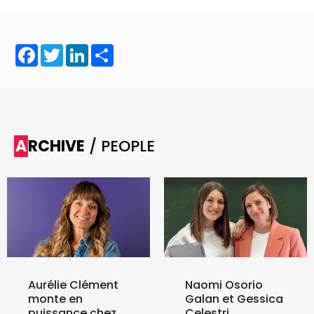
Facebook
Twitter
LinkedIn
Share
ARCHIVE
/ PEOPLE
Aurélie Clément
Naomi Osorio
monte en
Galan et Gessica
puissance chez
Celestri