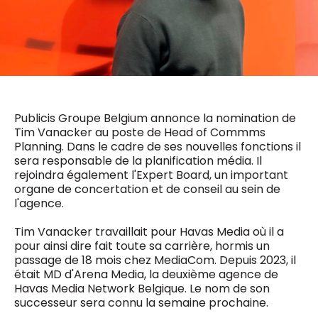
0498 88 64 89
f.bouchar@mm.be
VALIDER
NOTRE CONTENU DIGITAL :
Chief Editor
Griet Byl
0475 97 12 57
Freemium
g.byl@mm.be
Daily
access
Publicis Groupe Belgium annonce la nomination de
5 x week
MM e - News
Tim Vanacker au poste de Head of Commms
Chief Editor
1 x week
MM Brunch
Planning. Dans le cadre de ses nouvelles fonctions il
Damien Lemaire
1 x week
MM Tech
sera responsable de la planification média. Il
0477 37 31 65
MM Best of
10 x year
d.lemaire@mm.be
rejoindra également l'Expert Board, un important
Research
organe de concertation et de conseil au sein de
10 x year
MM Blue
l'agence.
MM Magazine
4 x year
(digital)
Tim Vanacker travaillait pour Havas Media où il a
pour ainsi dire fait toute sa carrière, hormis un
passage de 18 mois chez MediaCom. Depuis 2023, il
était MD d'Arena Media, la deuxième agence de
Des questions ?
Havas Media Network Belgique. Le nom de son
successeur sera connu la semaine prochaine.