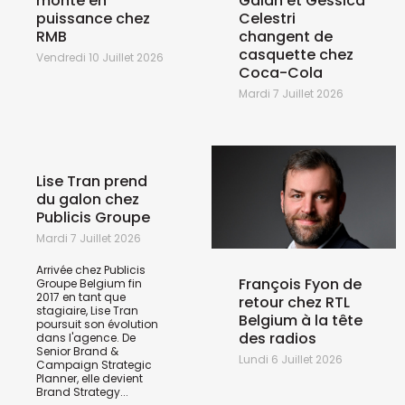
monte en
Galan et Gessica
puissance chez
Celestri
RMB
changent de
casquette chez
Vendredi 10 Juillet 2026
Coca-Cola
Mardi 7 Juillet 2026
Lise Tran prend
du galon chez
Publicis Groupe
Mardi 7 Juillet 2026
Arrivée chez Publicis
François Fyon de
Groupe Belgium fin
2017 en tant que
retour chez RTL
stagiaire, Lise Tran
Belgium à la tête
poursuit son évolution
des radios
dans l'agence. De
Senior Brand &
Lundi 6 Juillet 2026
Campaign Strategic
Planner, elle devient
Brand Strategy...