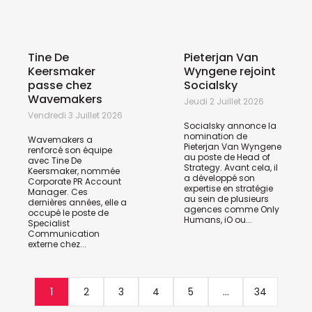
Tine De
Pieterjan Van
Keersmaker
Wyngene rejoint
passe chez
Socialsky
Wavemakers
Jeudi 2 Juillet 2026
Vendredi 3 Juillet 2026
Socialsky annonce la
nomination de
Wavemakers a
Pieterjan Van Wyngene
renforcé son équipe
au poste de Head of
avec Tine De
Strategy. Avant cela, il
Keersmaker, nommée
a développé son
Corporate PR Account
expertise en stratégie
Manager. Ces
au sein de plusieurs
dernières années, elle a
agences comme Only
occupé le poste de
Humans, iO ou...
Specialist
Communication
externe chez...
1
2
3
4
5
...
34