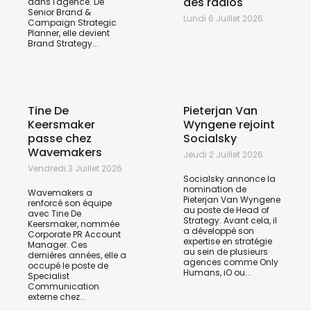
des radios
dans l'agence. De
Senior Brand &
Lundi 6 Juillet 2026
Campaign Strategic
Planner, elle devient
Brand Strategy...
Tine De
Pieterjan Van
Keersmaker
Wyngene rejoint
passe chez
Socialsky
Wavemakers
Jeudi 2 Juillet 2026
Vendredi 3 Juillet 2026
Socialsky annonce la
nomination de
Wavemakers a
Pieterjan Van Wyngene
renforcé son équipe
au poste de Head of
avec Tine De
Strategy. Avant cela, il
Keersmaker, nommée
a développé son
Corporate PR Account
expertise en stratégie
Manager. Ces
au sein de plusieurs
dernières années, elle a
agences comme Only
occupé le poste de
Humans, iO ou...
Specialist
Communication
externe chez...