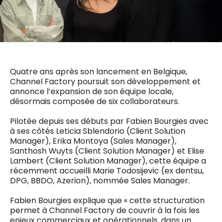
0498 88 64 89
f.bouchar@mm.be
VALIDER
NOTRE CONTENU DIGITAL :
Chief Editor
Griet Byl
0475 97 12 57
Freemium
g.byl@mm.be
Daily
Quatre ans après son lancement en Belgique,
access
Channel Factory poursuit son développement et
5 x week
MM e - News
annonce l’expansion de son équipe locale,
Chief Editor
1 x week
MM Brunch
désormais composée de six collaborateurs.
Damien Lemaire
1 x week
MM Tech
0477 37 31 65
MM Best of
Pilotée depuis ses débuts par Fabien Bourgies avec
10 x year
d.lemaire@mm.be
Research
à ses côtés Leticia Sblendorio (Client Solution
10 x year
MM Blue
Manager), Erika Montoya (Sales Manager),
MM Magazine
Santhosh Wuyts (Client Solution Manager) et Elise
4 x year
(digital)
Lambert (Client Solution Manager), cette équipe a
récemment accueilli Marie Todosijevic (ex dentsu,
DPG, BBDO, Azerion), nommée Sales Manager.
Des questions ?
Fabien Bourgies explique que « cette structuration
permet à Channel Factory de couvrir à la fois les
enjeux commerciaux et opérationnels, dans un