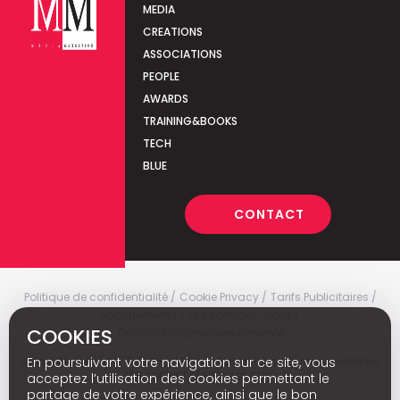
MEDIA
CREATIONS
ASSOCIATIONS
PEOPLE
AWARDS
TRAINING&BOOKS
TECH
BLUE
CONTACT
Politique de confidentialité
Cookie Privacy
Tarifs Publicitaires
Abonnements
Qui sommes-nous
COOKIES
Conditions générales de vente
En poursuivant votre navigation sur ce site, vous
Media Marketing
c
© 2026 - Media Marketing is not responsible for
the content of external sites.
acceptez l’utilisation des cookies permettant le
partage de votre expérience, ainsi que le bon