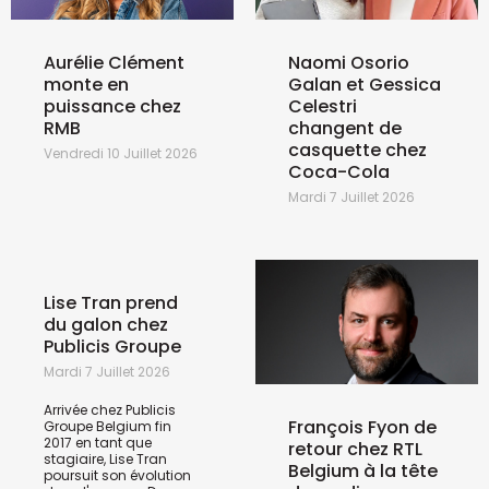
Aurélie Clément
Naomi Osorio
monte en
Galan et Gessica
puissance chez
Celestri
RMB
changent de
casquette chez
Vendredi 10 Juillet 2026
Coca-Cola
Mardi 7 Juillet 2026
Lise Tran prend
du galon chez
Publicis Groupe
Mardi 7 Juillet 2026
Arrivée chez Publicis
François Fyon de
Groupe Belgium fin
2017 en tant que
retour chez RTL
stagiaire, Lise Tran
Belgium à la tête
poursuit son évolution