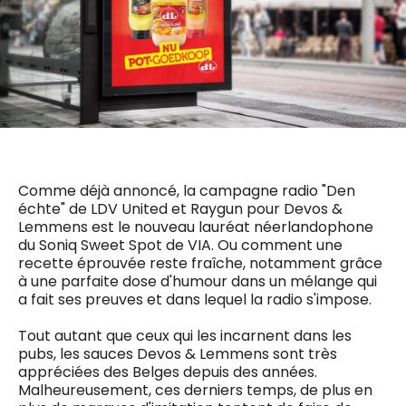
0498 88 64 89
f.bouchar@mm.be
VALIDER
NOTRE CONTENU DIGITAL :
Chief Editor
Griet Byl
0475 97 12 57
Freemium
g.byl@mm.be
Daily
access
5 x week
MM e - News
Chief Editor
1 x week
MM Brunch
Damien Lemaire
Comme déjà annoncé, la campagne radio "Den
1 x week
MM Tech
0477 37 31 65
échte" de LDV United et Raygun pour Devos &
MM Best of
10 x year
d.lemaire@mm.be
Lemmens est le nouveau lauréat néerlandophone
Research
du Soniq Sweet Spot de VIA. Ou comment une
10 x year
MM Blue
recette éprouvée reste fraîche, notamment grâce
MM Magazine
4 x year
à une parfaite dose d'humour dans un mélange qui
(digital)
a fait ses preuves et dans lequel la radio s'impose.
Tout autant que ceux qui les incarnent dans les
Des questions ?
pubs, les sauces Devos & Lemmens sont très
appréciées des Belges depuis des années.
Malheureusement, ces derniers temps, de plus en