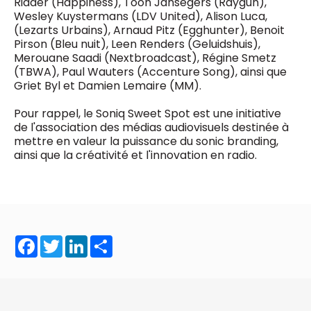
Ridder (Happiness), Toon Jansegers (Raygun),
Wesley Kuystermans (LDV United), Alison Luca,
(Lezarts Urbains), Arnaud Pitz (Egghunter), Benoit
Pirson (Bleu nuit), Leen Renders (Geluidshuis),
Merouane Saadi (Nextbroadcast), Régine Smetz
(TBWA), Paul Wauters (Accenture Song), ainsi que
Griet Byl et Damien Lemaire (MM).
Pour rappel, le Soniq Sweet Spot est une initiative
de l'association des médias audiovisuels destinée à
mettre en valeur la puissance du sonic branding,
ainsi que la créativité et l'innovation en radio.
Facebook
Twitter
LinkedIn
Share