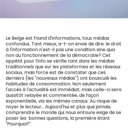
0498 88 64 89
f.bouchar@mm.be
VALIDER
NOTRE CONTENU DIGITAL :
Chief Editor
Griet Byl
0475 97 12 57
Freemium
Le Belge est friand d'informations, tous médias
g.byl@mm.be
Daily
access
confondus. Tant mieux, a-t-on envie de dire: le droit
5 x week
MM e - News
à l'information n'est-il pas une condition sine qua
Chief Editor
non au fonctionnement de la démocratie? Cet
1 x week
MM Brunch
Damien Lemaire
appétit pour l'info se vérifie tant dans les médias
1 x week
MM Tech
0477 37 31 65
traditionnels que sur les plateformes et les réseaux
MM Best of
10 x year
d.lemaire@mm.be
sociaux, mais force est de constater que ces
Research
derniers (les "nouveaux médias") ont bousculé les
10 x year
MM Blue
habitudes de consommation. Non seulement
MM Magazine
4 x year
l'accès à l'actualité est immédiat, mais celle-ci sera
(digital)
aussitôt relayée et commentée, de façon
exponentielle, via les mêmes canaux. Au risque de
noyer le lecteur… Aujourd'hui et plus que jamais,
Des questions ?
comprendre le monde qui nous entoure exige de se
poser les bonnes questions, la première étant
"Pourquoi?".