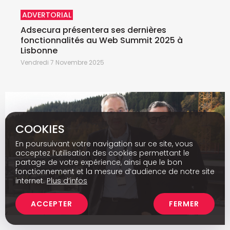
ADVERTORIAL
Adsecura présentera ses dernières
fonctionnalités au Web Summit 2025 à
Lisbonne
Vendredi 7 Novembre 2025
COOKIES
En poursuivant votre navigation sur ce site, vous
acceptez l’utilisation des cookies permettant le
partage de votre expérience, ainsi que le bon
fonctionnement et la mesure d’audience de notre site
internet.
Plus d’infos
ACCEPTER
FERMER