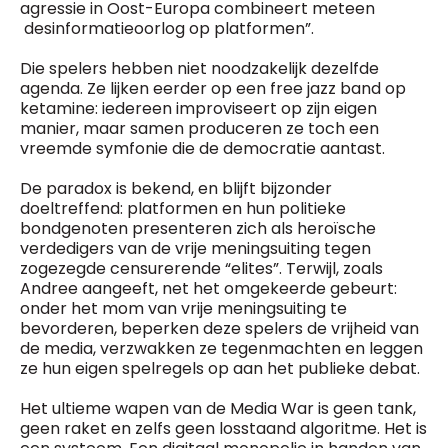
agressie in Oost-Europa combineert meteen
desinformatieoorlog op platformen”.
Die spelers hebben niet noodzakelijk dezelfde
agenda. Ze lijken eerder op een free jazz band op
ketamine: iedereen improviseert op zijn eigen
manier, maar samen produceren ze toch een
vreemde symfonie die de democratie aantast.
De paradox is bekend, en blijft bijzonder
doeltreffend: platformen en hun politieke
bondgenoten presenteren zich als heroïsche
verdedigers van de vrije meningsuiting tegen
zogezegde censurerende “elites”. Terwijl, zoals
Andree aangeeft, net het omgekeerde gebeurt:
onder het mom van vrije meningsuiting te
bevorderen, beperken deze spelers de vrijheid van
de media, verzwakken ze tegenmachten en leggen
ze hun eigen spelregels op aan het publieke debat.
Het ultieme wapen van de Media War is geen tank,
geen raket en zelfs geen losstaand algoritme. Het is