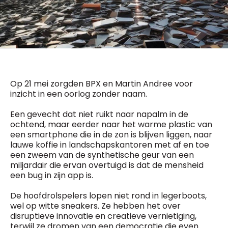
General Manager
Fred Bouchar
0498 88 64 89
BEVESTIGEN
f.bouchar@mm.be
Freemium
Chief Editor
Daily
access
Griet Byl
5 x week
MM e - News
0475 97 12 57
Op 21 mei zorgden BPX en Martin Andree voor
1 x week
MM Brunch
g.byl@mm.be
inzicht in een oorlog zonder naam.
1 x week
MM Tech
MM Best of
Chief Editor
10 x year
Een gevecht dat niet ruikt naar napalm in de
Research
Damien Lemaire
ochtend, maar eerder naar het warme plastic van
10 x year
MM Blue
0477 37 31 65
een smartphone die in de zon is blijven liggen, naar
MM Magazine
d.lemaire@mm.be
4 x year
lauwe koffie in landschapskantoren met af en toe
(digital)
een zweem van de synthetische geur van een
miljardair die ervan overtuigd is dat de mensheid
een bug in zijn app is.
Vragen ?
De hoofdrolspelers lopen niet rond in legerboots,
wel op witte sneakers. Ze hebben het over
disruptieve innovatie en creatieve vernietiging,
terwijl ze dromen van een democratie die even