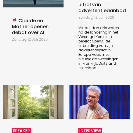
uitrol van
advertentieaanbod
Zondag 12 Juli 2026
Claude en
Mother openen
Minder dan drie weken
debat over AI
na de lancering in het
Verenigd Koninkrijk
Zondag 12 Juli 2026
bereidt OpenAI de
uitbreiding van zijn
advertentiepilot in
Europa voor, met
nieuwe aanwervingen
in Frankrijk, Duitsland
en Ierland....
SPEAKER
INTERVIEW