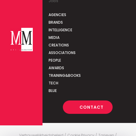
Jobs
AGENCIES
BRANDS
INTELLIGENCE
MEDIA
CREATIONS
ASSOCIATIONS
PEOPLE
AWARDS
TRAINING&BOOKS
TECH
BLUE
CONTACT
Vertrouwelijkheidsbeleid
Cookie Privacy
Tarieven