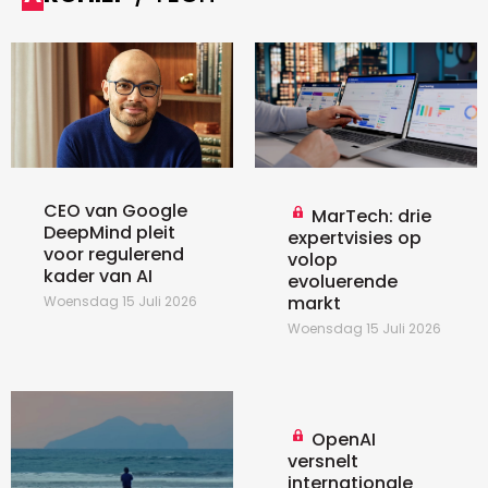
CEO van Google
MarTech: drie
DeepMind pleit
expertvisies op
voor regulerend
volop
kader van AI
evoluerende
markt
Woensdag 15 Juli 2026
Woensdag 15 Juli 2026
OpenAI
versnelt
internationale