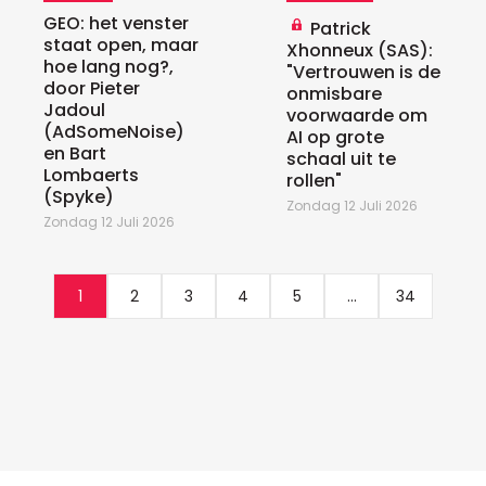
GEO: het venster
Patrick
staat open, maar
Xhonneux (SAS):
hoe lang nog?,
"Vertrouwen is de
door Pieter
onmisbare
Jadoul
voorwaarde om
(AdSomeNoise)
AI op grote
en Bart
schaal uit te
Lombaerts
rollen"
(Spyke)
Zondag 12 Juli 2026
Zondag 12 Juli 2026
1
2
3
4
5
...
34