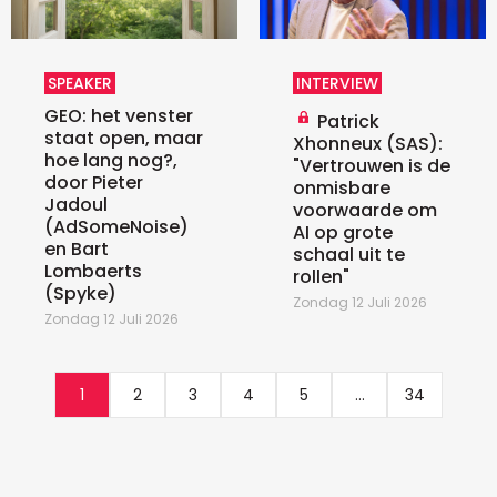
SPEAKER
INTERVIEW
GEO: het venster
Patrick
staat open, maar
Xhonneux (SAS):
hoe lang nog?,
"Vertrouwen is de
door Pieter
onmisbare
Jadoul
voorwaarde om
(AdSomeNoise)
AI op grote
en Bart
schaal uit te
Lombaerts
rollen"
(Spyke)
Zondag 12 Juli 2026
Zondag 12 Juli 2026
1
2
3
4
5
...
34