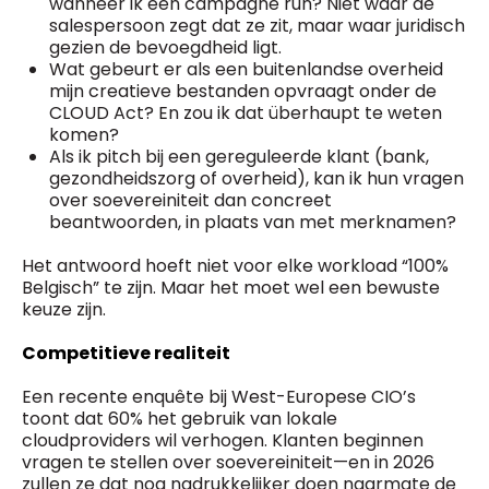
wanneer ik een campagne run? Niet waar de
salespersoon zegt dat ze zit, maar waar juridisch
gezien de bevoegdheid ligt.
Wat gebeurt er als een buitenlandse overheid
mijn creatieve bestanden opvraagt onder de
CLOUD Act? En zou ik dat überhaupt te weten
komen?
Als ik pitch bij een gereguleerde klant (bank,
gezondheidszorg of overheid), kan ik hun vragen
over soevereiniteit dan concreet
beantwoorden, in plaats van met merknamen?
Het antwoord hoeft niet voor elke workload “100%
Belgisch” te zijn. Maar het moet wel een bewuste
keuze zijn.
Competitieve realiteit
Een recente enquête bij West-Europese CIO’s
toont dat 60% het gebruik van lokale
cloudproviders wil verhogen. Klanten beginnen
vragen te stellen over soevereiniteit—en in 2026
zullen ze dat nog nadrukkelijker doen naarmate de