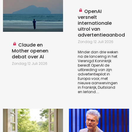
OpenAI
versnelt
internationale
uitrol van
advertentieaanbod
Zondag 12 Juli 2026
Claude en
Mother openen
Minder dan drie weken
debat over AI
na de lancering in het
Verenigd Koninkrijk
Zondag 12 Juli 2026
bereidt OpenAI de
uitbreiding van zijn
advertentiepilot in
Europa voor, met
nieuwe aanwervingen
in Frankrijk, Duitsland
en Ierland....