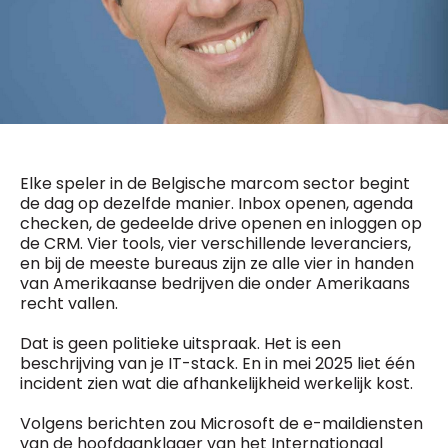
General Manager
Fred Bouchar
0498 88 64 89
BEVESTIGEN
f.bouchar@mm.be
Freemium
Chief Editor
Daily
access
Griet Byl
5 x week
MM e - News
0475 97 12 57
1 x week
MM Brunch
g.byl@mm.be
Elke speler in de Belgische marcom sector begint
1 x week
MM Tech
de dag op dezelfde manier. Inbox openen, agenda
MM Best of
Chief Editor
10 x year
checken, de gedeelde drive openen en inloggen op
Research
Damien Lemaire
de CRM. Vier tools, vier verschillende leveranciers,
10 x year
MM Blue
0477 37 31 65
en bij de meeste bureaus zijn ze alle vier in handen
MM Magazine
d.lemaire@mm.be
4 x year
van Amerikaanse bedrijven die onder Amerikaans
(digital)
recht vallen.
Dat is geen politieke uitspraak. Het is een
Vragen ?
beschrijving van je IT-stack. En in mei 2025 liet één
incident zien wat die afhankelijkheid werkelijk kost.
Volgens berichten zou Microsoft de e-maildiensten
van de hoofdaanklager van het Internationaal