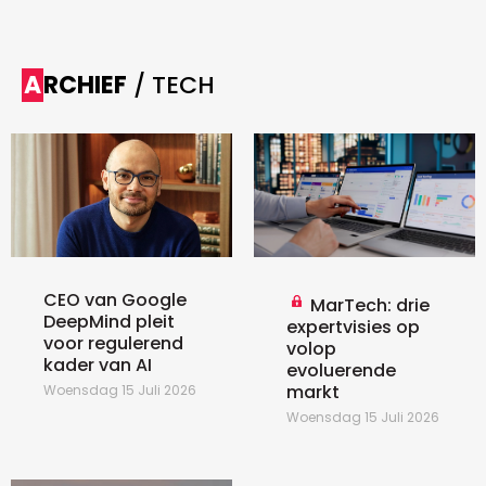
ARCHIEF
/ TECH
CEO van Google
MarTech: drie
DeepMind pleit
expertvisies op
voor regulerend
volop
kader van AI
evoluerende
markt
Woensdag 15 Juli 2026
Woensdag 15 Juli 2026