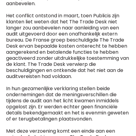
General Manager
aanbevelen.
Fred Bouchar
0498 88 64 89
Het conflict ontstond in maart, toen Publicis zijn
BEVESTIGEN
f.bouchar@mm.be
klanten liet weten dat het The Trade Desk niet
langer zou aanbevelen naar aanleiding van een
Freemium
Chief Editor
audit uitgevoerd door een onafhankelijk extern
Daily
access
Griet Byl
bureau. De Franse groep beschuldigde The Trade
5 x week
MM e - News
0475 97 12 57
Desk ervan bepaalde kosten onterecht te hebben
1 x week
MM Brunch
g.byl@mm.be
aangerekend en betalende functies te hebben
1 x week
MM Tech
geactiveerd zonder uitdrukkelijke toestemming van
MM Best of
de klant. The Trade Desk verwierp die
Chief Editor
10 x year
Research
beschuldigingen en ontkende dat het niet aan de
Damien Lemaire
10 x year
MM Blue
auditvereisten had voldaan.
0477 37 31 65
MM Magazine
d.lemaire@mm.be
4 x year
(digital)
In hun gezamenlijke verklaring stellen beide
ondernemingen dat de meningsverschillen die
tijdens de audit aan het licht kwamen inmiddels
opgelost zijn. Er werden echter geen financiële
Vragen ?
details bekendgemaakt en het is evenmin geweten
of er terugbetalingen plaatsvonden.
Met deze verzoening komt een einde aan een