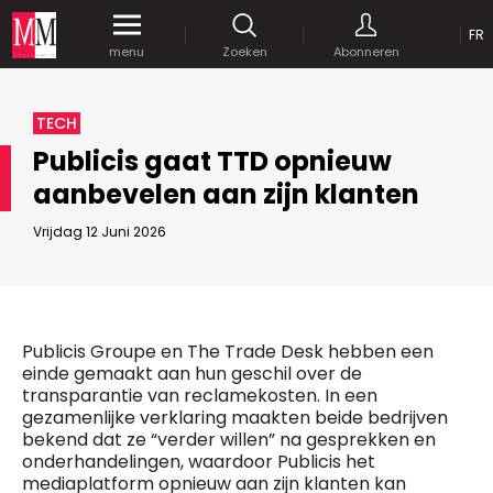
OP
FR
Krijg gedurende een maand
gratis
toegang
menu
Zoeken
Abonneren
tot al onze digitale content.
MEDIA MARKETING
TECH
MARCOM WORLD SRL
Publicis gaat TTD opnieuw
Mix Brussels - Vorstlaan 25 bus 5
aanbevelen aan zijn klanten
1160 Brussels - Belgïe
JE WACHTWOORD VERSTUREN
selim@mm.be
E-mail :
info@mm.be
Vrijdag 12 Juni 2026
GEAVANCEERDE ZOEKOPTIES
SCHRIJF ONS
ZOEKEN
VERVOEG ONS
Astuces :
Publicis Groupe en The Trade Desk hebben een
Gebruik
aanhalingstekens
("") rond de
einde gemaakt aan hun geschil over de
Managing Director
zoektermen, zodat er op de exacte combinatie
transparantie van reclamekosten. In een
Jean-Vianney Philippe
gezocht wordt.
Bedrijfsabonnement
gezamenlijke verklaring maakten beide bedrijven
0471 92 01 98
bekend dat ze “verder willen” na gesprekken en
Gebruik het
plusteken (+)
tussen de zoektermen
jeanvianney@mm.be
onderhandelingen, waardoor Publicis het
als u op zoek wilt gaan naar artikels die één of
mediaplatform opnieuw aan zijn klanten kan
meerdere van deze woorden vermelden.