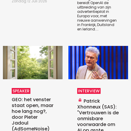
Zondag 12 Juli 2026
bereidt OpenAI de
uitbreiding van zijn
advertentiepilot in
Europa voor, met
nieuwe aanwervingen
in Frankrijk, Duitsland
en Ierland....
SPEAKER
INTERVIEW
GEO: het venster
Patrick
staat open, maar
Xhonneux (SAS):
hoe lang nog?,
"Vertrouwen is de
door Pieter
onmisbare
Jadoul
voorwaarde om
(AdSomeNoise)
AI op grote