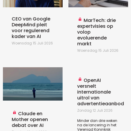
CEO van Google
MarTech: drie
DeepMind pleit
expertvisies op
voor regulerend
volop
kader van AI
evoluerende
markt
Woensdag 15 Juli 2026
Woensdag 15 Juli 2026
OpenAI
versnelt
internationale
uitrol van
advertentieaanbod
Zondag 12 Juli 2026
Claude en
Mother openen
Minder dan drie weken
debat over AI
na de lancering in het
Verenigd Koninkrijk