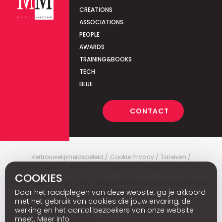
CREATIONS
ASSOCIATIONS
PEOPLE
AWARDS
TRAINING&BOOKS
TECH
BLUE
CONTACT
Vertrouwelijkheidsbeleid
Cookie Privacy
Tarieven
Abonnementen
Wie zijn wij
Algemene verkoopsvoorwaarden
COOKIES
Media Marketing
c
© 2026 - Media Marketing is not responsible for
the content of external sites.
Door het raadplegen van deze website, ga je akkoord
met het gebruik van cookies die jouw ervaring, de
werking en het aantal bezoekers van onze website
Fr
meet.
Meer info