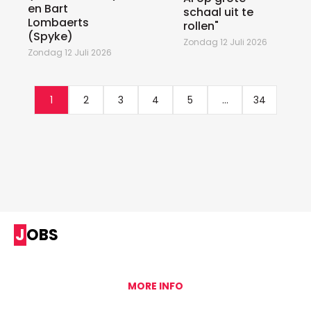
en Bart
schaal uit te
Lombaerts
rollen"
(Spyke)
Zondag 12 Juli 2026
Zondag 12 Juli 2026
1
2
3
4
5
...
34
JOBS
MORE INFO