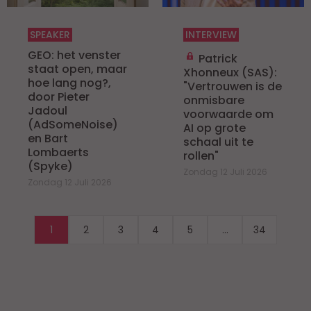
SPEAKER
INTERVIEW
GEO: het venster
Patrick
staat open, maar
Xhonneux (SAS):
hoe lang nog?,
"Vertrouwen is de
door Pieter
onmisbare
Jadoul
voorwaarde om
(AdSomeNoise)
AI op grote
en Bart
schaal uit te
Lombaerts
rollen"
(Spyke)
Zondag 12 Juli 2026
Zondag 12 Juli 2026
1
2
3
4
5
...
34