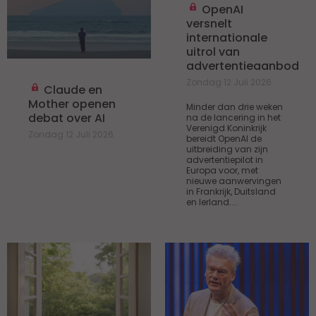
OpenAI
versnelt
internationale
uitrol van
advertentieaanbod
Zondag 12 Juli 2026
Claude en
Mother openen
Minder dan drie weken
debat over AI
na de lancering in het
Verenigd Koninkrijk
Zondag 12 Juli 2026
bereidt OpenAI de
uitbreiding van zijn
advertentiepilot in
Europa voor, met
nieuwe aanwervingen
in Frankrijk, Duitsland
en Ierland....