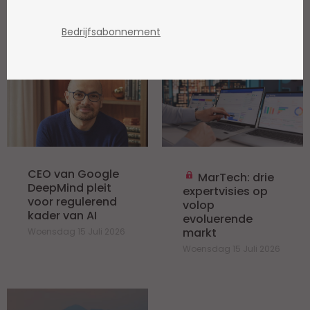
Bedrijfsabonnement
ARCHIEF
/ TECH
CEO van Google
MarTech: drie
DeepMind pleit
expertvisies op
voor regulerend
volop
kader van AI
evoluerende
markt
Woensdag 15 Juli 2026
Woensdag 15 Juli 2026