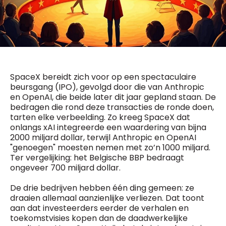
General Manager
Fred Bouchar
0498 88 64 89
BEVESTIGEN
f.bouchar@mm.be
Freemium
Chief Editor
Daily
access
Griet Byl
5 x week
MM e - News
0475 97 12 57
SpaceX bereidt zich voor op een spectaculaire
1 x week
MM Brunch
g.byl@mm.be
beursgang (IPO), gevolgd door die van Anthropic
1 x week
MM Tech
en OpenAI, die beide later dit jaar gepland staan. De
MM Best of
bedragen die rond deze transacties de ronde doen,
Chief Editor
10 x year
Research
tarten elke verbeelding. Zo kreeg SpaceX dat
Damien Lemaire
10 x year
MM Blue
onlangs xAI integreerde een waardering van bijna
0477 37 31 65
MM Magazine
2000 miljard dollar, terwijl Anthropic en OpenAI
d.lemaire@mm.be
4 x year
(digital)
"genoegen" moesten nemen met zo’n 1000 miljard.
Ter vergelijking: het Belgische BBP bedraagt
ongeveer 700 miljard dollar.
Vragen ?
De drie bedrijven hebben één ding gemeen: ze
draaien allemaal aanzienlijke verliezen. Dat toont
aan dat investeerders eerder de verhalen en
toekomstvisies kopen dan de daadwerkelijke