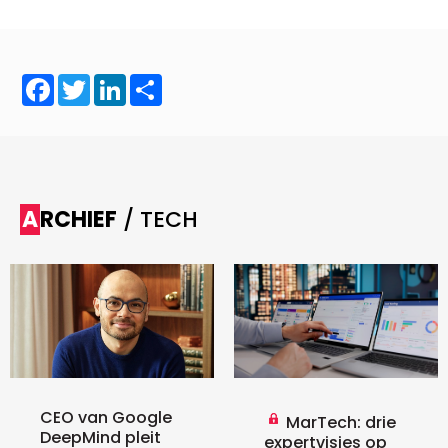
Facebook
Twitter
LinkedIn
Share
ARCHIEF
/ TECH
CEO van Google
MarTech: drie
DeepMind pleit
expertvisies op