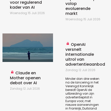
voor regulerend
volop
kader van AI
evoluerende
markt
Woensdag 15 Juli 2026
Woensdag 15 Juli 2026
OpenAI
versnelt
internationale
uitrol van
advertentieaanbod
Zondag 12 Juli 2026
Claude en
Mother openen
Minder dan drie weken
debat over AI
na de lancering in het
Verenigd Koninkrijk
Zondag 12 Juli 2026
bereidt OpenAI de
uitbreiding van zijn
advertentiepilot in
Europa voor, met
nieuwe aanwervingen
in Frankrijk, Duitsland