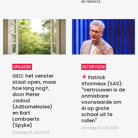
en Ierland....
SPEAKER
INTERVIEW
GEO: het venster
Patrick
staat open, maar
Xhonneux (SAS):
hoe lang nog?,
"Vertrouwen is de
door Pieter
onmisbare
Jadoul
voorwaarde om
(AdSomeNoise)
AI op grote
en Bart
schaal uit te
Lombaerts
rollen"
(Spyke)
Zondag 12 Juli 2026
Zondag 12 Juli 2026