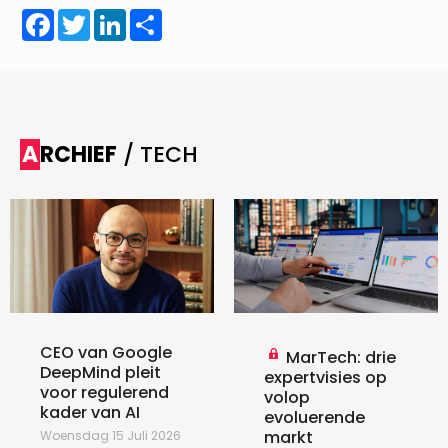
Facebook
Twitter
LinkedIn
Share
ARCHIEF
/ TECH
CEO van Google
MarTech: drie
DeepMind pleit
expertvisies op
voor regulerend
volop
kader van AI
evoluerende
markt
Woensdag 15 Juli 2026