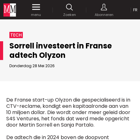
OP
FR
Krijg gedurende een maand
gratis
toegang
menu
Zoeken
Abonneren
tot al onze digitale content.
MEDIA MARKETING
TECH
MARCOM WORLD SRL
Sorrell investeert in Franse
Mix Brussels - Vorstlaan 25 bus 5
adtech Olyzon
1160 Brussels - Belgïe
JE WACHTWOORD VERSTUREN
selim@mm.be
E-mail :
info@mm.be
Donderdag 28 Mei 2026
GEAVANCEERDE ZOEKOPTIES
SCHRIJF ONS
ZOEKEN
VERVOEG ONS
Astuces :
De Franse start-up Olyzon die gespecialiseerd is in
Gebruik
aanhalingstekens
("") rond de
CTV-reclame, kondigt een kapitaalronde aan van
Managing Director
zoektermen, zodat er op de exacte combinatie
10 miljoen dollar. Die wordt onder meer geleid door
Jean-Vianney Philippe
gezocht wordt.
Bedrijfsabonnement
S4S Ventures, het fonds dat werd mede opgericht
0471 92 01 98
door Martin Sorrell en Sanja Partalo.
Gebruik het
plusteken (+)
tussen de zoektermen
jeanvianney@mm.be
als u op zoek wilt gaan naar artikels die één of
De adtech die in 2024 boven de doopvont
meerdere van deze woorden vermelden.