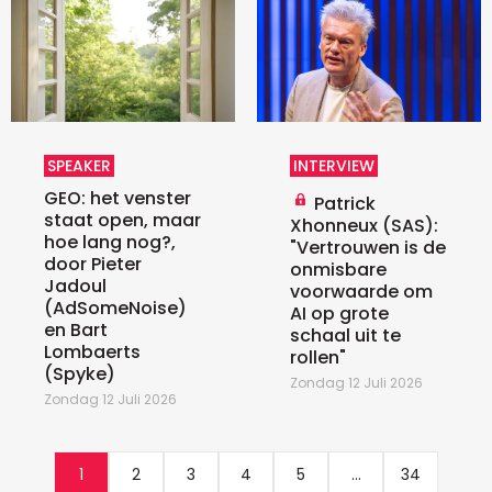
SPEAKER
INTERVIEW
GEO: het venster
Patrick
staat open, maar
Xhonneux (SAS):
hoe lang nog?,
"Vertrouwen is de
door Pieter
onmisbare
Jadoul
voorwaarde om
(AdSomeNoise)
AI op grote
en Bart
schaal uit te
Lombaerts
rollen"
(Spyke)
Zondag 12 Juli 2026
Zondag 12 Juli 2026
1
2
3
4
5
...
34