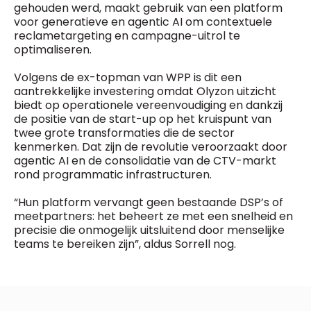
General Manager
gehouden werd, maakt gebruik van een platform
Fred Bouchar
voor generatieve en agentic AI om contextuele
0498 88 64 89
reclametargeting en campagne-uitrol te
BEVESTIGEN
f.bouchar@mm.be
optimaliseren.
Freemium
Chief Editor
Volgens de ex-topman van WPP is dit een
Daily
access
Griet Byl
aantrekkelijke investering omdat Olyzon uitzicht
5 x week
MM e - News
0475 97 12 57
biedt op operationele vereenvoudiging en dankzij
1 x week
MM Brunch
g.byl@mm.be
de positie van de start-up op het kruispunt van
1 x week
MM Tech
twee grote transformaties die de sector
MM Best of
kenmerken. Dat zijn de revolutie veroorzaakt door
Chief Editor
10 x year
Research
agentic AI en de consolidatie van de CTV-markt
Damien Lemaire
10 x year
MM Blue
rond programmatic infrastructuren.
0477 37 31 65
MM Magazine
d.lemaire@mm.be
4 x year
(digital)
“Hun platform vervangt geen bestaande DSP’s of
meetpartners: het beheert ze met een snelheid en
precisie die onmogelijk uitsluitend door menselijke
teams te bereiken zijn”, aldus Sorrell nog.
Vragen ?