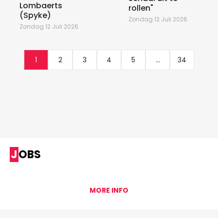
Lombaerts
rollen"
(Spyke)
Zondag 12 Juli 2026
Zondag 12 Juli 2026
1
2
3
4
5
...
34
JOBS
MORE INFO