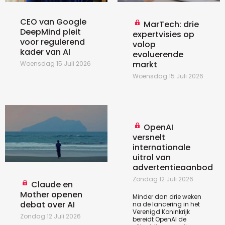
CEO van Google
MarTech: drie
DeepMind pleit
expertvisies op
voor regulerend
volop
kader van AI
evoluerende
markt
Woensdag 15 Juli 2026
Woensdag 15 Juli 2026
OpenAI
versnelt
internationale
uitrol van
advertentieaanbod
Zondag 12 Juli 2026
Claude en
Mother openen
Minder dan drie weken
debat over AI
na de lancering in het
Verenigd Koninkrijk
Zondag 12 Juli 2026
bereidt OpenAI de