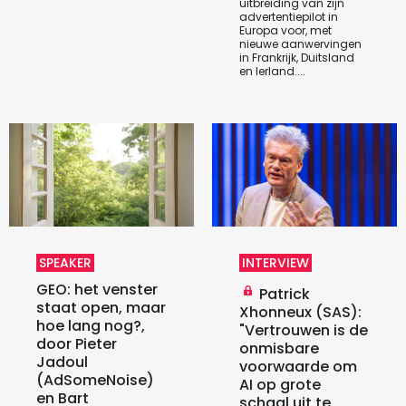
uitbreiding van zijn
advertentiepilot in
Europa voor, met
nieuwe aanwervingen
in Frankrijk, Duitsland
en Ierland....
SPEAKER
INTERVIEW
GEO: het venster
Patrick
staat open, maar
Xhonneux (SAS):
hoe lang nog?,
"Vertrouwen is de
door Pieter
onmisbare
Jadoul
voorwaarde om
(AdSomeNoise)
AI op grote
en Bart
schaal uit te