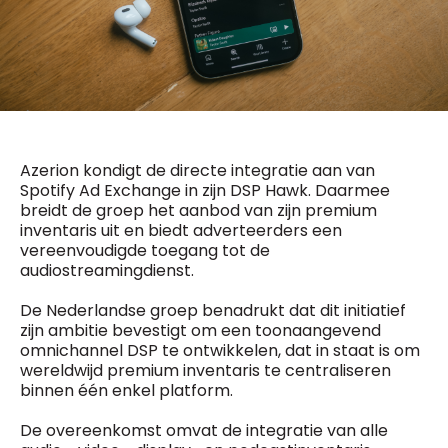
General Manager
Fred Bouchar
0498 88 64 89
BEVESTIGEN
f.bouchar@mm.be
Freemium
Chief Editor
Daily
access
Griet Byl
5 x week
MM e - News
0475 97 12 57
1 x week
MM Brunch
g.byl@mm.be
Azerion kondigt de directe integratie aan van
1 x week
MM Tech
Spotify Ad Exchange in zijn DSP Hawk. Daarmee
MM Best of
breidt de groep het aanbod van zijn premium
Chief Editor
10 x year
Research
inventaris uit en biedt adverteerders een
Damien Lemaire
10 x year
MM Blue
vereenvoudigde toegang tot de
0477 37 31 65
audiostreamingdienst.
MM Magazine
d.lemaire@mm.be
4 x year
(digital)
De Nederlandse groep benadrukt dat dit initiatief
zijn ambitie bevestigt om een toonaangevend
omnichannel DSP te ontwikkelen, dat in staat is om
Vragen ?
wereldwijd premium inventaris te centraliseren
binnen één enkel platform.
De overeenkomst omvat de integratie van alle