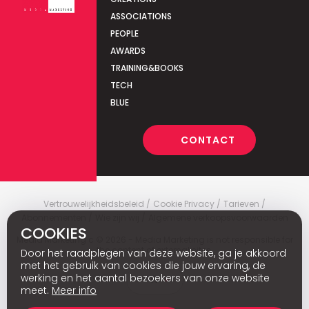
ASSOCIATIONS
PEOPLE
AWARDS
TRAINING&BOOKS
TECH
BLUE
CONTACT
Vertrouwelijkheidsbeleid
Cookie Privacy
Tarieven
Abonnementen
Wie zijn wij
Algemene verkoopsvoorwaarden
COOKIES
Media Marketing
c
© 2026 - Media Marketing is not responsible for
the content of external sites.
Door het raadplegen van deze website, ga je akkoord
met het gebruik van cookies die jouw ervaring, de
werking en het aantal bezoekers van onze website
Fr
meet.
Meer info