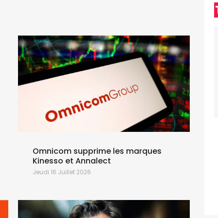
d
J
A
p
d
S
d
Omnicom supprime les marques
Kinesso et Annalect
Jeudi 16 Juillet 2026