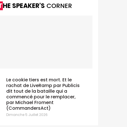
THE SPEAKER'S
CORNER
Alzheimer Liga accélère sa
igitalisation avec iO
eudi 9 Juillet 2026
lzheimer Liga Vlaanderen a choisi iO comme
artenaire digital central pour la gestion et le
éveloppement de ses plateformes Drupal,
hopify et HubSpot, renforçant ainsi la qualité
es données,...
Le cookie tiers est mort. Et le
rachat de LiveRamp par Publicis
Havas 
dit tout de la bataille qui a
Converged
commencé pour le remplacer,
DPG Medi
par Michael Froment
Jeudi 9 Juille
(CommandersAct)
Dimanche 5 Juillet 2026