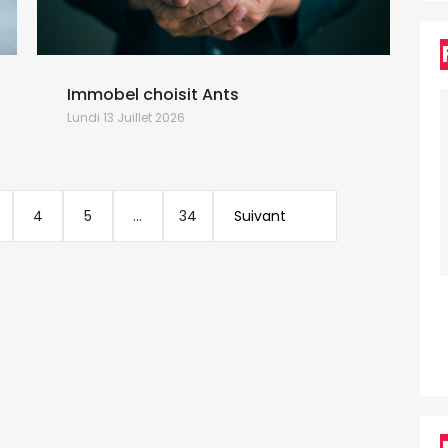
C
G
d
Immobel choisit Ants
Lundi 13 Juillet 2026
4
5
...
34
Suivant