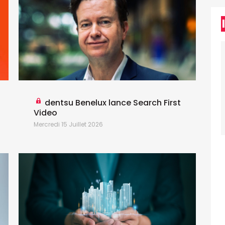
dentsu Benelux lance Search First
Video
Mercredi 15 Juillet 2026
J
M
d
n