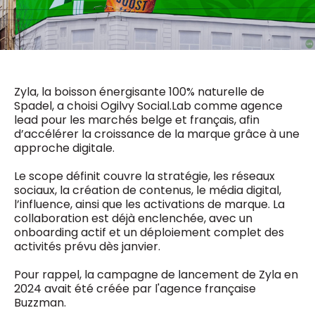
0498 88 64 89
f.bouchar@mm.be
VALIDER
NOTRE CONTENU DIGITAL :
Chief Editor
Griet Byl
0475 97 12 57
Zyla, la boisson énergisante 100% naturelle de
Freemium
g.byl@mm.be
Daily
Spadel, a choisi Ogilvy Social.Lab comme agence
access
lead pour les marchés belge et français, afin
5 x week
MM e - News
Chief Editor
d’accélérer la croissance de la marque grâce à une
1 x week
MM Brunch
Damien Lemaire
approche digitale.
1 x week
MM Tech
0477 37 31 65
MM Best of
10 x year
d.lemaire@mm.be
Le scope définit couvre la stratégie, les réseaux
Research
sociaux, la création de contenus, le média digital,
10 x year
MM Blue
l’influence, ainsi que les activations de marque. La
MM Magazine
4 x year
collaboration est déjà enclenchée, avec un
(digital)
onboarding actif et un déploiement complet des
activités prévu dès janvier.
Des questions ?
Pour rappel, la campagne de lancement de Zyla en
2024 avait été créée par l'agence française
Buzzman.