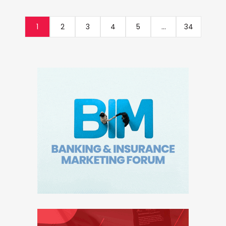
1
2
3
4
5
...
34