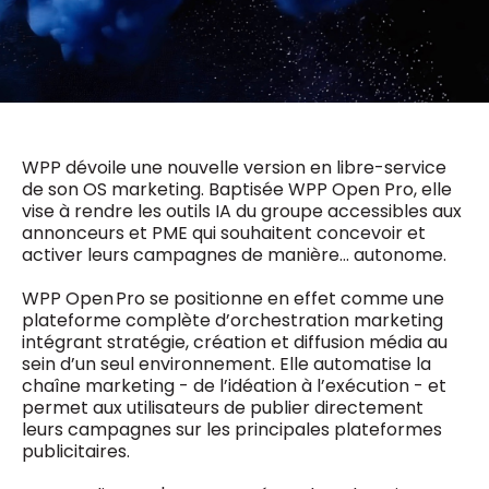
0498 88 64 89
f.bouchar@mm.be
VALIDER
NOTRE CONTENU DIGITAL :
Chief Editor
Griet Byl
0475 97 12 57
Freemium
g.byl@mm.be
Daily
access
WPP dévoile une nouvelle version en libre-service
5 x week
MM e - News
de son OS marketing. Baptisée WPP Open Pro, elle
Chief Editor
vise à rendre les outils IA du groupe accessibles aux
1 x week
MM Brunch
Damien Lemaire
annonceurs et PME qui souhaitent concevoir et
1 x week
MM Tech
0477 37 31 65
activer leurs campagnes de manière… autonome.
MM Best of
10 x year
d.lemaire@mm.be
Research
WPP Open Pro se positionne en effet comme une
10 x year
MM Blue
plateforme complète d’orchestration marketing
MM Magazine
4 x year
intégrant stratégie, création et diffusion média au
(digital)
sein d’un seul environnement. Elle automatise la
chaîne marketing - de l’idéation à l’exécution - et
permet aux utilisateurs de publier directement
Des questions ?
leurs campagnes sur les principales plateformes
publicitaires.