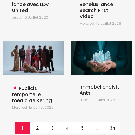
lance avec LDV
Benelux lance
United
Search First
Video
Jeudi 16 Juillet 2026
Mercredi 15 Juillet 2026
Immobel choisit
Publicis
Ants
remporte le
média de Kering
Lundi 13 Juillet 2026
Mercredi 15 Juillet 2026
1
2
3
4
5
...
34