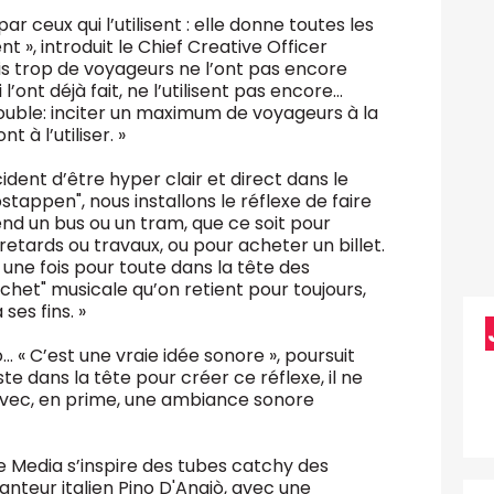
ar ceux qui l’utilisent : elle donne toutes les
 », introduit le Chief Creative Officer
is trop de voyageurs ne l’ont pas encore
l’ont déjà fait, ne l’utilisent pas encore…
ouble: inciter un maximum de voyageurs à la
 à l’utiliser. »
ident d’être hyper clair et direct dans le
tappen", nous installons le réflexe de faire
end un bus ou un tram, que ce soit pour
 retards ou travaux, ou pour acheter un billet.
er une fois pour toute dans la tête des
chet" musicale qu’on retient pour toujours,
ses fins. »
… « C’est une vraie idée sonore », poursuit
te dans la tête pour créer ce réflexe, il ne
re, avec, en prime, une ambiance sonore
 e Media s’inspire des tubes catchy des
nteur italien Pino D'Angiò, avec une