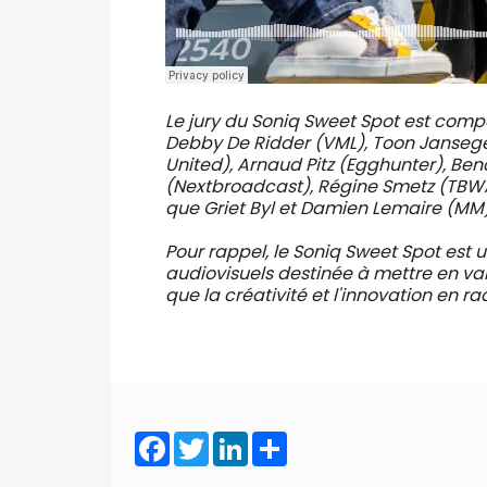
Le jury du Soniq Sweet Spot est comp
Debby De Ridder (VML), Toon Janseg
United), Arnaud Pitz (Egghunter), Ben
(Nextbroadcast), Régine Smetz (TBWA
que Griet Byl et Damien Lemaire (MM)
Pour rappel, le Soniq Sweet Spot est u
audiovisuels destinée à mettre en val
que la créativité et l'innovation en rad
Facebook
Twitter
LinkedIn
Share