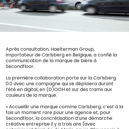
0498 88 64 89
f.bouchar@mm.be
VALIDER
NOTRE CONTENU DIGITAL :
Chief Editor
Griet Byl
0475 97 12 57
Freemium
g.byl@mm.be
Daily
access
Après consultation, Haelterman Group,
5 x week
MM e - News
Chief Editor
importateur de Carlsberg en Belgique, a confié la
1 x week
MM Brunch
Damien Lemaire
communication de la marque de bière à
1 x week
MM Tech
0477 37 31 65
Secondfloor.
MM Best of
10 x year
d.lemaire@mm.be
Research
La première collaboration porte sur la Carlsberg
10 x year
MM Blue
0.0 avec une campagne qui se déploiera durant
MM Magazine
4 x year
l’été en digital, en (D)OOH et sur des trams aux
(digital)
couleurs de la marque.
« Accueillir une marque comme Carlsberg, c’est à la
fois un moment rare pour une agence et, pour
Des questions ?
Secondfloor, la concrétisation d’une démarche
créative entreprise il y a trois ans (avec