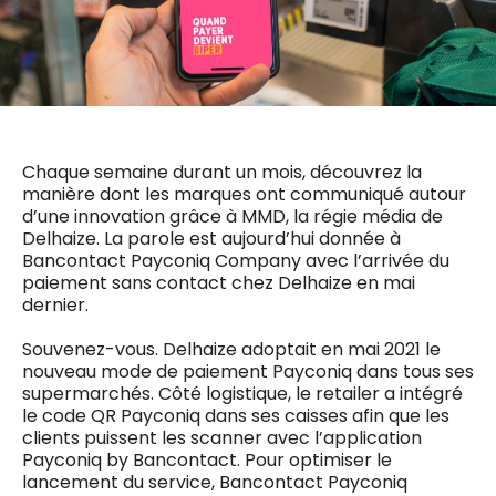
0498 88 64 89
f.bouchar@mm.be
VALIDER
NOTRE CONTENU DIGITAL :
Chief Editor
Griet Byl
0475 97 12 57
Freemium
g.byl@mm.be
Daily
access
Chaque semaine durant un mois, découvrez la
5 x week
MM e - News
manière dont les marques ont communiqué autour
Chief Editor
1 x week
MM Brunch
d’une innovation grâce à MMD, la régie média de
Damien Lemaire
Delhaize. La parole est aujourd’hui donnée à
1 x week
MM Tech
0477 37 31 65
Bancontact Payconiq Company avec l’arrivée du
MM Best of
10 x year
d.lemaire@mm.be
paiement sans contact chez Delhaize en mai
Research
dernier.
10 x year
MM Blue
MM Magazine
4 x year
Souvenez-vous. Delhaize adoptait en mai 2021 le
(digital)
nouveau mode de paiement Payconiq dans tous ses
supermarchés. Côté logistique, le retailer a intégré
le code QR Payconiq dans ses caisses afin que les
Des questions ?
clients puissent les scanner avec l’application
Payconiq by Bancontact. Pour optimiser le
lancement du service, Bancontact Payconiq