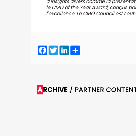
d'insights divers comme la présenta
le CMO of the Year Award, conçus pour
l'excellence. Le CMO Council est sou
Facebook
Twitter
LinkedIn
Share
ARCHIVE
/ PARTNER CONTEN