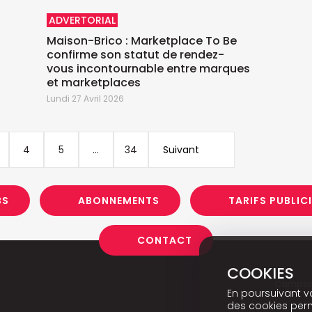
ADVERTORIAL
Maison-Brico : Marketplace To Be
confirme son statut de rendez-
vous incontournable entre marques
M
et marketplaces
Lundi 27 Avril 2026
4
5
...
34
Suivant
BS
ABONNEMENTS
TARIFS PUBLIC
CONTACT
COOKIES
Campai
En poursuivant vo
des cookies perm