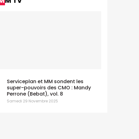
MM TV
ADVERTORIAL
ADVERTORI
Neovoxia annonce la nomination de
Adsecura :
sa General Manager
sécurise 
médias ma
ercredi 1 Avril 2026
Lundi 30 Mar
Serviceplan et MM sondent les
super-pouvoirs des CMO : Mandy
Perrone (Bebat), vol. 8
Samedi 29 Novembre 2025