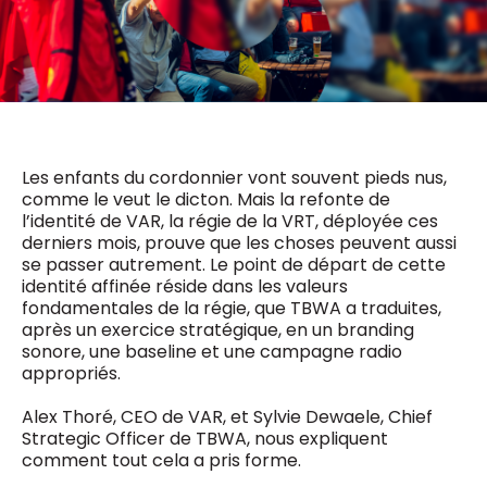
0498 88 64 89
f.bouchar@mm.be
VALIDER
NOTRE CONTENU DIGITAL :
Chief Editor
Griet Byl
0475 97 12 57
Freemium
g.byl@mm.be
Daily
access
Les enfants du cordonnier vont souvent pieds nus,
5 x week
MM e - News
comme le veut le dicton. Mais la refonte de
Chief Editor
1 x week
MM Brunch
l’identité de VAR, la régie de la VRT, déployée ces
Damien Lemaire
1 x week
MM Tech
derniers mois, prouve que les choses peuvent aussi
0477 37 31 65
MM Best of
se passer autrement. Le point de départ de cette
10 x year
d.lemaire@mm.be
Research
identité affinée réside dans les valeurs
10 x year
MM Blue
fondamentales de la régie, que TBWA a traduites,
MM Magazine
après un exercice stratégique, en un branding
4 x year
(digital)
sonore, une baseline et une campagne radio
appropriés.
Alex Thoré, CEO de VAR, et Sylvie Dewaele, Chief
Des questions ?
Strategic Officer de TBWA, nous expliquent
comment tout cela a pris forme.