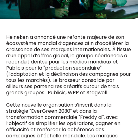
0498 88 64 89
f.bouchar@mm.be
VALIDER
NOTRE CONTENU DIGITAL :
Chief Editor
Griet Byl
Heineken a annoncé une refonte majeure de son
0475 97 12 57
Freemium
écosystème mondial d’agences afin d’accélérer la
g.byl@mm.be
Daily
access
croissance de ses marques internationales. À l’issue
5 x week
MM e - News
d’un appel d’offres global, le groupe néerlandais a
Chief Editor
1 x week
MM Brunch
reconduit dentsu pour les médias mondiaux et
Damien Lemaire
1 x week
MM Tech
Publicis pour la "production secondaire"
0477 37 31 65
MM Best of
(l'adaptation et la déclinaison des campagnes pour
10 x year
d.lemaire@mm.be
Research
tous les marchés). Le brasseur consolide par
10 x year
MM Blue
ailleurs ses partenaires créatifs autour de trois
MM Magazine
grands groupes : Publicis, WPP et Stagwell.
4 x year
(digital)
Cette nouvelle organisation s’inscrit dans la
stratégie "EverGreen 2030" et dans la
transformation commerciale "Freddy ai", avec
Des questions ?
l’objectif de simplifier les opérations, gagner en
efficacité et renforcer la cohérence des
campagnes à l’échelle mondiale. Les marques