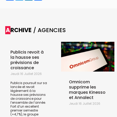
ARCHIVE
/ AGENCIES
Publicis revoit à
la hausse ses
prévisions de
croissance
Jeudi 16 Juillet 2026
Omnicom
Publicis poursuit sur sa
supprime les
lancée et revoit
légèrement à la
marques Kinesso
hausse ses prévisions
et Annalect
de croissance pour
l’ensemble de l’année.
Jeudi 16 Juillet 2026
Fort d’un excellent
premier semestre
(+4,7%), le groupe