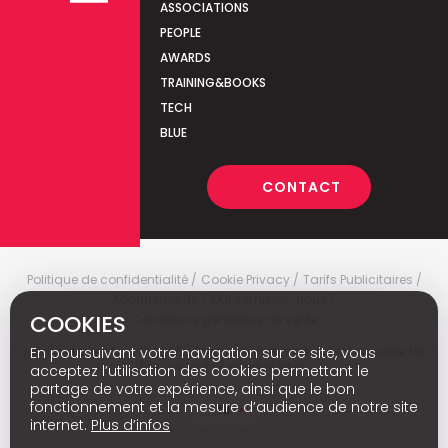
ASSOCIATIONS
PEOPLE
AWARDS
TRAINING&BOOKS
TECH
BLUE
CONTACT
Politique de confidentialité
Cookie Privacy
Tarifs Publicitaires
Abonnements
Qui sommes-nous
COOKIES
Conditions générales de vente
Media Marketing
c
© 2026 - Media Marketing is not responsible for
En poursuivant votre navigation sur ce site, vous
the content of external sites.
acceptez l’utilisation des cookies permettant le
partage de votre expérience, ainsi que le bon
fonctionnement et la mesure d’audience de notre site
Nl
internet.
Plus d’infos