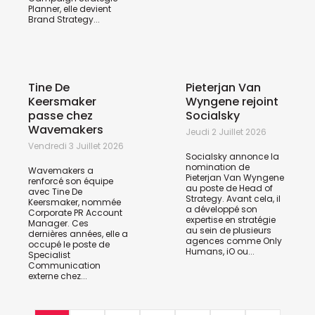
Planner, elle devient
Brand Strategy...
Tine De
Pieterjan Van
Keersmaker
Wyngene rejoint
passe chez
Socialsky
Wavemakers
Jeudi 2 Juillet 2026
Vendredi 3 Juillet 2026
Socialsky annonce la
nomination de
Wavemakers a
Pieterjan Van Wyngene
renforcé son équipe
au poste de Head of
avec Tine De
Strategy. Avant cela, il
Keersmaker, nommée
a développé son
Corporate PR Account
expertise en stratégie
Manager. Ces
au sein de plusieurs
dernières années, elle a
agences comme Only
occupé le poste de
Humans, iO ou...
Specialist
Communication
externe chez...