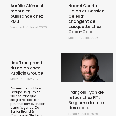
Aurélie Clément
Naomi Osorio
monte en
Galan et Gessica
puissance chez
Celestri
RMB
changent de
casquette chez
Vendredi 10 Juillet 2026
Coca-Cola
Mardi 7 Juillet 2026
Lise Tran prend
du galon chez
Publicis Groupe
Mardi 7 Juillet 2026
Arrivée chez Publicis
François Fyon de
Groupe Belgium fin
2017 en tant que
retour chez RTL
stagiaire, Lise Tran
Belgium à la tête
poursuit son évolution
des radios
dans l'agence. De
Senior Brand &
Lundi 6 Juillet 2026
Campaign Strategic