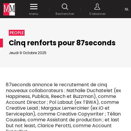
NL
Accédez
gratuitement
à tout notre
menu
Rechercher
S'abonner
MEDIA MARKETING
contenu digital durant 1 mois.
MARCOM WORLD SRL
PEOPLE
Mix Brussels - Boulevard du Souverain 25 boite 5
Cinq renforts pour 87seconds
1170 Bruxelles - Belgique
selim@mm.be
Jeudi 9 Octobre 2025
E-mail :
info@mm.be
ENVOYER VOTRE MOT DE PASSE
NOUS ÉCRIRE
Recherche avancée
Astuces :
87seconds annonce le recrutement de cinq
REJOIGNEZ-NOUS!
nouveaux collaborateurs : Nathalie Duchatelet (ex
RECHERCHER
Utilisez les
guillemets
("") pour effectuer une
Managing Director
Happiness, Publicis, Reech et Buzzman), comme
recherche sur les termes exacts (dans le même
Jean-Vianney Philippe
Account Director ; Pol Labaut (ex TBWA), comme
ordre et à la suite).
0471 92 01 98
Creative Lead ; Margaux Lemercinier (ex iO et
Abonnement d’entreprise
jeanvianney@mm.be
Utilisez le
signe +
pour effectuer une recherche
Serviceplan), comme Creative Copywriter ; Télian
sur les textes comprenants l'ensemble des
Coussée, comme Assistant de production ; et last
termes (même dans un ordre différent ou séparé
General Manager
but not least, Clarice Perotti, comme Account
dans le texte).
Fred Bouchar