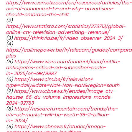
https://www.semetis.com/en/resources/articles/the-
rise-of-connected-tv-and-why- advertisers-
should-embrace-the-shift
(2)
https://www.statista.com/statistics/273713/global-
online-ctv-television-advertising- revenue/
(3)
https://thinkvia.be/fr/video-observer-2024-3/
(4)
https://callmepower.be/fr/telecom/guides/comparat
plus
(5)
https://www.warc.com/content/feed/netflix-
anticipates-critical-ad-subscriber-scale-
in- 2025/en-GB/9987
(6)
https://www.cim.be/fr/television?
type=daily&date=NaN-NaN-NaN&region=south
(7)
https://www.cbnews.fr/etudes/image-ctv-
hausse-66-du-volume-impressions-monde-
2024-92783
(8)
https://research.mountain.com/trends/the-
ctv-ad-market-will-be-worth-35-2-billion-
in- 2024/
(9)
https://www.cbnews.fr/etudes/image-