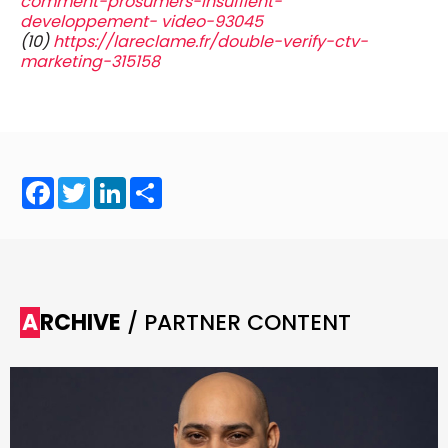
comment-prosumers-insufflent-
developpement- video-93045
(10)
https://lareclame.fr/double-verify-ctv-
marketing-315158
Facebook
Twitter
LinkedIn
Share
ARCHIVE
/ PARTNER CONTENT