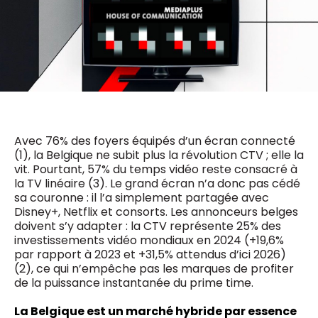
0498 88 64 89
f.bouchar@mm.be
VALIDER
NOTRE CONTENU DIGITAL :
Chief Editor
Griet Byl
0475 97 12 57
Freemium
g.byl@mm.be
Daily
access
5 x week
MM e - News
Chief Editor
1 x week
MM Brunch
Avec 76% des foyers équipés d’un écran connecté
Damien Lemaire
1 x week
MM Tech
(1), la Belgique ne subit plus la révolution CTV ; elle la
0477 37 31 65
MM Best of
vit. Pourtant, 57% du temps vidéo reste consacré à
10 x year
d.lemaire@mm.be
Research
la TV linéaire (3). Le grand écran n’a donc pas cédé
10 x year
MM Blue
sa couronne : il l’a simplement partagée avec
MM Magazine
Disney+, Netflix et consorts. Les annonceurs belges
4 x year
(digital)
doivent s’y adapter : la CTV représente 25% des
investissements vidéo mondiaux en 2024 (+19,6%
par rapport à 2023 et +31,5% attendus d’ici 2026)
(2), ce qui n’empêche pas les marques de profiter
Des questions ?
de la puissance instantanée du prime time.
La Belgique est un marché hybride par essence