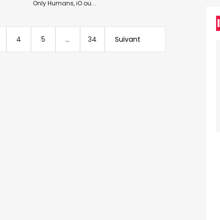
Only Humans, iO ou...
4
5
...
34
Suivant