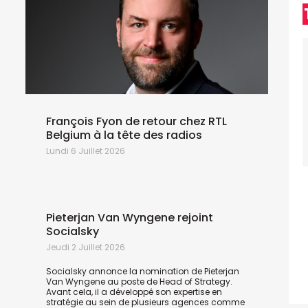
L
S
D
c
n
c
François Fyon de retour chez RTL
Belgium à la tête des radios
Lundi 6 Juillet 2026
Pieterjan Van Wyngene rejoint
Socialsky
L
Jeudi 2 Juillet 2026
D
a
Socialsky annonce la nomination de Pieterjan
r
Van Wyngene au poste de Head of Strategy.
a
Avant cela, il a développé son expertise en
C
stratégie au sein de plusieurs agences comme