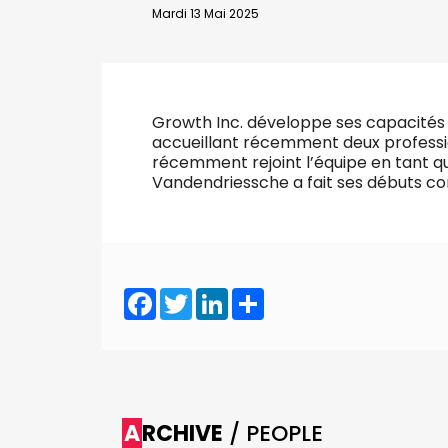
VALIDER
Mardi 13 Mai 2025
Abonnement d’entreprise
Growth Inc. développe ses capacités 
accueillant récemment deux profess
récemment rejoint l’équipe en tant q
Vandendriessche a fait ses débuts co
Facebook
Twitter
LinkedIn
Share
ARCHIVE
/ PEOPLE