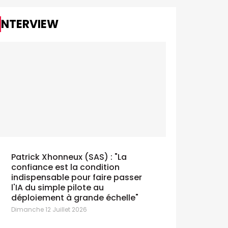
INTERVIEW
Vincent D
Shoshin
Mercredi 24 J
Patrick Xhonneux (SAS) : "La
confiance est la condition
indispensable pour faire passer
l'IA du simple pilote au
déploiement à grande échelle"
Dimanche 12 Juillet 2026