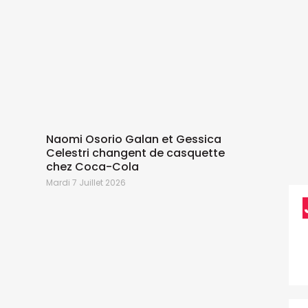
Naomi Osorio Galan et Gessica
Celestri changent de casquette
chez Coca-Cola
M
Mardi 7 Juillet 2026
L
S
D