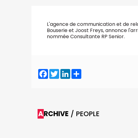
VALIDER
Abonnement d’entreprise
L'agence de communication et de re
Bouserie et Joost Freys, annonce l'ar
nommée Consultante RP Senior.
Facebook
Twitter
LinkedIn
Share
ARCHIVE
/ PEOPLE