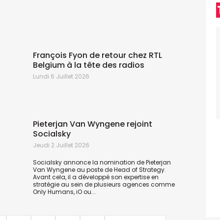
c
n
c
François Fyon de retour chez RTL
Belgium à la tête des radios
Lundi 6 Juillet 2026
Pieterjan Van Wyngene rejoint
Socialsky
L
Jeudi 2 Juillet 2026
D
a
Socialsky annonce la nomination de Pieterjan
r
Van Wyngene au poste de Head of Strategy.
a
Avant cela, il a développé son expertise en
C
stratégie au sein de plusieurs agences comme
Only Humans, iO ou...