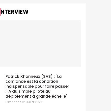
Vincent D
Shoshin
INTERVIEW
Mercredi 24 J
Patrick Xhonneux (SAS) : "La
confiance est la condition
indispensable pour faire passer
l'IA du simple pilote au
déploiement à grande échelle"
Dimanche 12 Juillet 2026