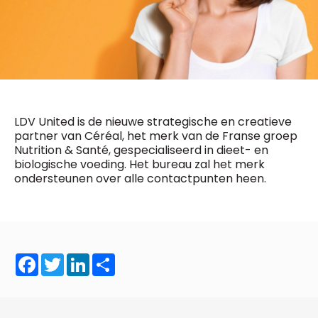
General Manager
Fred Bouchar
0498 88 64 89
BEVESTIGEN
f.bouchar@mm.be
Freemium
Chief Editor
Daily
access
Griet Byl
5 x week
MM e - News
0475 97 12 57
1 x week
MM Brunch
g.byl@mm.be
LDV United is de nieuwe strategische en creatieve
1 x week
MM Tech
partner van Céréal, het merk van de Franse groep
MM Best of
Nutrition & Santé, gespecialiseerd in dieet- en
Chief Editor
10 x year
Research
biologische voeding. Het bureau zal het merk
Damien Lemaire
10 x year
MM Blue
ondersteunen over alle contactpunten heen.
0477 37 31 65
MM Magazine
d.lemaire@mm.be
4 x year
(digital)
Vragen ?
Facebook
Twitter
LinkedIn
Share