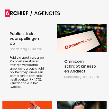
ARCHIEF
/ AGENCIES
Publicis trekt
voorspellingen
op
Donderdag 16 Juli 2026
Publicis gaat verder op
Omnicom
z’n positieve elan en
trekt zijn verwachte
schrapt Kinesso
groei op jaarbasis licht
en Analect
op. De groep die er een
prima eerste semester
Donderdag 16 Juli 2026
heeft opzitten (+4,7%),
verwacht die in het
tweede...