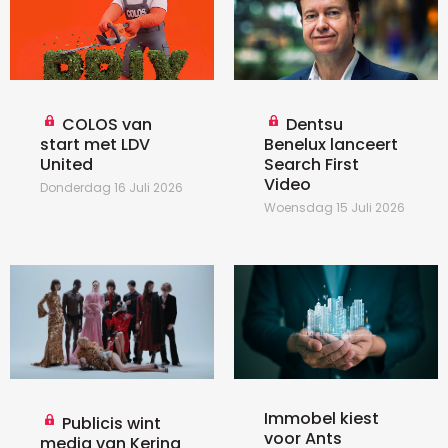
COLOS van
Dentsu
start met LDV
Benelux lanceert
United
Search First
Video
Donderdag 16 Juli 2026
Woensdag 15 Juli 2026
Immobel kiest
Publicis wint
voor Ants
media van Kering